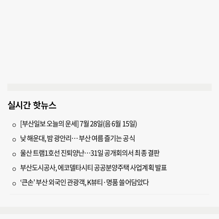
실시간 핫뉴스
[부산일보 오늘의 운세] 7월 28일(음 6월 15일)
낮 해운대, 밤 광안리… 부산 여름 즐기는 공식
울산 트램1호선 진퇴양난…31일 공개회의서 최종 결판
부산도시공사, 에코델타시티 공공분양주택 사업계획 발표
‘큰손’ 부산 외국인 관광객, K뷰티·명품 쓸어담았다