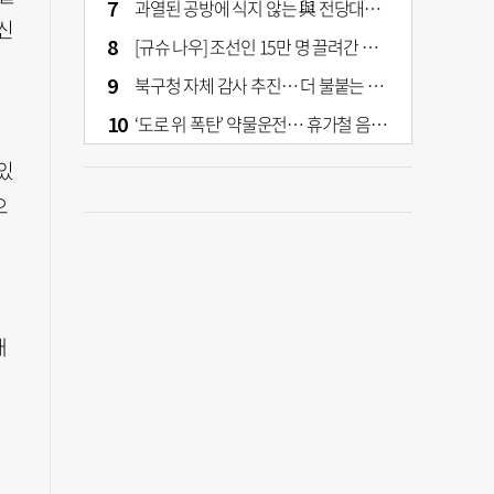
과열된 공방에 식지 않는 與 전당대회… 호남·수도권 집중하는 후보들
신
[규슈 나우] 조선인 15만 명 끌려간 치쿠호 탄광… 대를 이은 진실 캐기
북구청 자체 감사 추진… 더 불붙는 북구 신청사 갈등
‘도로 위 폭탄’ 약물운전… 휴가철 음주와 병행 단속 [교통안전, 시민이 만든다]
있
으
대