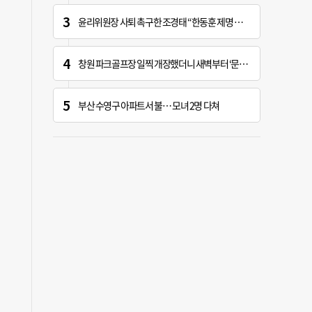
윤리위원장 사퇴 촉구한 조경태 “한동훈 제명 철회해야”
창원 파크골프장 일찍 개장했더니 새벽부터 ‘문전성시’
부산 수영구 아파트서 불… 모녀 2명 다쳐