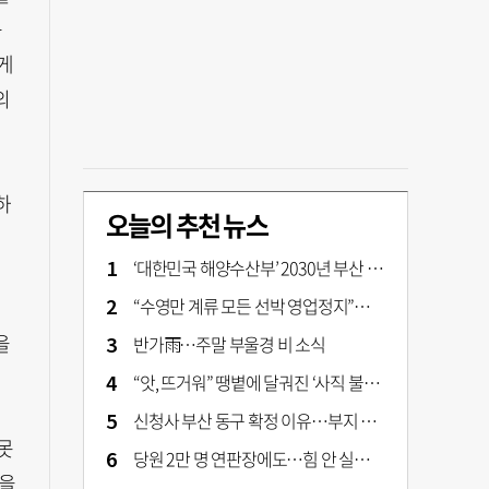
구
게
의
하
오늘의 추천 뉴스
의
‘대한민국 해양수산부’ 2030년 부산 북항시대 연다
“수영만 계류 모든 선박 영업정지”… 재개발 속도전
을
반가雨…주말 부울경 비 소식
“앗, 뜨거워” 땡볕에 달궈진 ‘사직 불가마’ 관중석 무려 70도
신청사 부산 동구 확정 이유…부지 용이성·접근성·집적 가능성이 운명 갈랐다 [해수부 북항 시대]
못
당원 2만 명 연판장에도…힘 안 실리는 ‘장동혁 사퇴’ 공세
감을