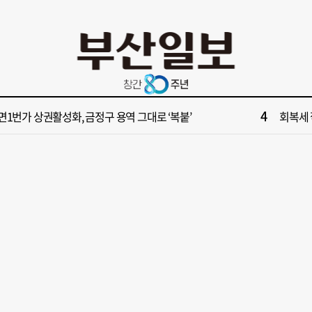
10
단독] 부산서도 21대 대선 투표소 ‘특이 수치’ 발견
지방 국
2
수부 신청사, 북항 재개발 부지 복합항만지구 확정
[부산일보
4
면1번가 상권활성화, 금정구 용역 그대로 ‘복붙’
회복세 
6
단독] 부산공동어시장 현대화 사업 현장서 오염토 발견
43년 통닭
8
울서 만난 박형준·안철수…"부산 발전 위해 힘 보태기로"
우성빈 
10
단독] 부산서도 21대 대선 투표소 ‘특이 수치’ 발견
지방 국
2
수부 신청사, 북항 재개발 부지 복합항만지구 확정
[부산일보