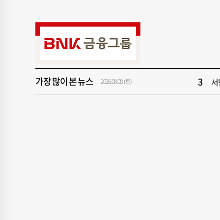
9
[
1
해
3
서
가장 많이 본 뉴스
5
[
2026.08.08 (토)
7
서
9
[
1
해