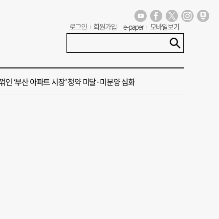
립대생에 전액 장학금 검토
로그인
회원가입
e-paper
모바일보기
 오늘의 운세] 8월 6일(음 6월 24일)
꺾인 ‘부산 아파트 시장’ 청약 미달·미분양 심화
·45년 국밥… 노포 맛집이 키운 골목시장 [골목시장, 다시 장날]
기장군수 업무보고 ‘화제’
립대생에 전액 장학금 검토
 오늘의 운세] 8월 6일(음 6월 24일)