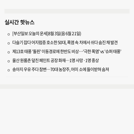
실시간 핫뉴스
[부산일보 오늘의 운세]8월 3일(음 6월 21일)
다슬기 잡다 어지럼증 호소한 50대, 폭염 속 차에서 쉬다 숨진 채 발견
제13호 태풍 '돌핀' 이동경로에 한반도 비상…'극한 폭염' vs '슈퍼 태풍'
울산 원룸촌 덮친 페인트 공장 화재…1명 사망·1명 중상
송아지 우유 주다 참변…70대 농장주, 어미 소에 들이받혀 숨져