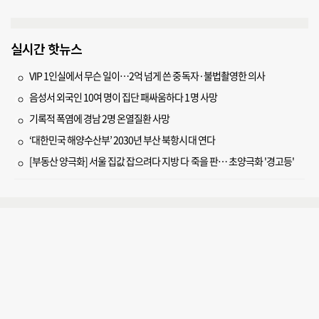
실시간 핫뉴스
VIP 1인실에서 무슨 일이…2억 넘게 쓴 중독자·불법촬영한 의사
음성서 외국인 10여 명이 집단 패싸움하다 1명 사망
기록적 폭염에 경남 2명 온열질환 사망
‘대한민국 해양수산부’ 2030년 부산 북항시대 연다
[부동산 양극화] 서울 집값 잡으려다 지방 다 죽을 판… 초양극화 '경고등'