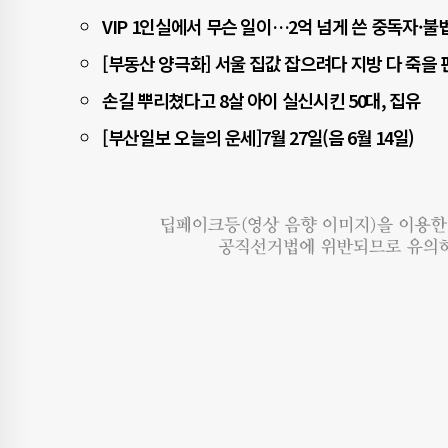
완수사를 금지하는 형사소송법 개정안에 대
VIP 1인실에서 무슨 일이…2억 넘게 쓴 중독자·
우려를 드러낸 바 있다"면서도 "입법부가 
[부동산 양극화] 서울 집값 잡으려다 지방 다 죽을 
서) 의결한 것"이라고 밝혔다. 전날 업무보
하면 안된다고 돼 있느냐"고 말해 논란이 인
손길 뿌리쳤다고 8살 아이 실신시킨 50대, 집유
법이 시행됐을 때 합동수사본부에서 검사가 
[부산일보 오늘의 운세]7월 27일(음 6월 14일)
나"라며 "각자 어떻게 이해하고 있는지 (세