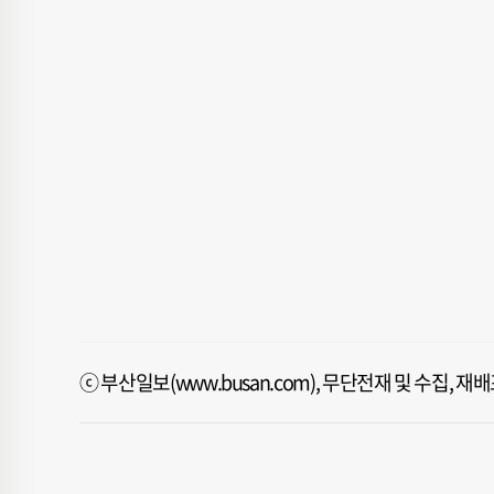
ⓒ 부산일보(www.busan.com), 무단전재 및 수집, 