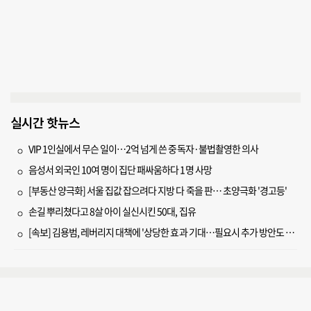
실시간 핫뉴스
VIP 1인실에서 무슨 일이…2억 넘게 쓴 중독자·불법촬영한 의사
음성서 외국인 10여 명이 집단 패싸움하다 1명 사망
[부동산 양극화] 서울 집값 잡으려다 지방 다 죽을 판… 초양극화 '경고등'
손길 뿌리쳤다고 8살 아이 실신시킨 50대, 집유
[속보] 김용범, 레버리지 대책에 '상당한 효과 기대…필요시 추가 방안도 검토'