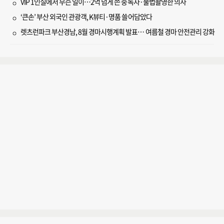
VIP 1인실에서 무슨 일이…2억 넘게 쓴 중독자·불법촬영한 의사
‘큰손’ 부산 외국인 관광객, K뷰티·명품 쓸어담았다
렛츠런파크 부산경남, 8월 경마시행계획 발표… 여름철 경마 안전관리 강화