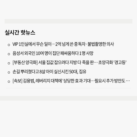
실시간 핫뉴스
VIP 1인실에서 무슨 일이…2억 넘게 쓴 중독자·불법촬영한 의사
음성서 외국인 10여 명이 집단 패싸움하다 1명 사망
[부동산 양극화] 서울 집값 잡으려다 지방 다 죽을 판… 초양극화 '경고등'
손길 뿌리쳤다고 8살 아이 실신시킨 50대, 집유
[속보] 김용범, 레버리지 대책에 '상당한 효과 기대…필요시 추가 방안도 검토'