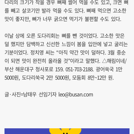
다리의 크기가 작을 경우 뼈째 썰어 먹을 수도 있고, 크면 뼈
를 빼고 살코기만 발라 먹을 수도 있다. 뼈째 먹으면 고소한
맛이 좋지만, 뼈가 너무 굵으면 먹기가 불편할 수도 있다.
이날 상에 오른 도다리회는 뼈를 뺀 것이었다. 고소한 맛은
덜 했지만 담백하고 신선한 느낌이 봄을 입안에 넣고 굴리는
기분이었다. 정치영 씨는 “아직 약간 맛이 덜하다. 3월 중순
이 되면 맛이 완전히 올라올 것”이라고 말했다. △해림이네/
부산 해운대구 청사포로 159. 051-703-2188. 광어쑥국 1만
5000원, 도다리쑥국 2만 5000원, 모둠회 8만~12만 원.
글·사진=남태우 선임기자 leo@busan.com