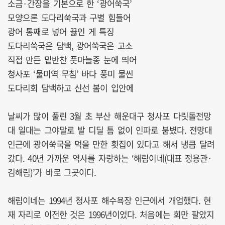
소금·간장을 기본으로 한 ‘광어쑥국’
모양으론 도다리쑥국과 구별 힘들어
광어 통째로 넣어 끓인 게 특징
도다리쑥국은 담백, 광어쑥국은 고소
직접 만든 밑반찬 풋마늘종 눈에 띄어
청사포 ‘물미역 무침’ 바다 풍미 물씬
도다리회 담백하고 신선 봄이 입안에
날씨가 많이 풀린 3월 초 부산 해운대구 청사포 다릿돌전망
대 일대는 그야말로 발 디딜 틈 없이 인파로 붐볐다. 전망대
인근에 광어쑥국을 먹을 만한 횟집이 있다고 해서 냉큼 달려
갔다. 40년 가까운 역사를 자랑하는 ‘해림이네(대표 정용관·
김해림)’가 바로 그곳이다.
해림이네는 1994년 청사포 해수욕장 인근에서 개업했다. 현
재 자리로 이전한 것은 1996년이었다. 처음에는 회만 팔았지