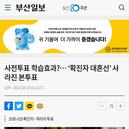
사전투표 학습효과?… ‘확진자 대혼선’ 사
라진 본투표
입력 : 2022-03-10 01:21:57
가
코로나19 확진자·격리자 투표