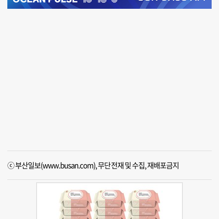
ⓒ 부산일보(www.busan.com), 무단전재 및 수집, 재배포금지