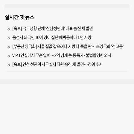
실시간 핫뉴스
[속보] 극우성향 단체 '신남성연대' 대표 숨진 채 발견
음성서 외국인 10여 명이 집단 패싸움하다 1명 사망
[부동산 양극화] 서울 집값 잡으려다 지방 다 죽을 판… 초양극화 '경고등'
VIP 1인실에서 무슨 일이…2억 넘게 쓴 중독자·불법촬영한 의사
[속보] 인천 선관위 사무실서 직원 숨진 채 발견…경위 수사