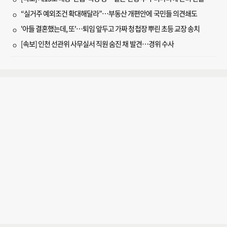
“실거주 예외조건 확대해달라”…부동산 개편안에 국민들 의견쇄도
'아들 결혼했는데, 또'…퇴임 앞두고 가짜 청첩장 뿌린 초등 교장 송치
[속보] 인천 선관위 사무실서 직원 숨진 채 발견…경위 수사