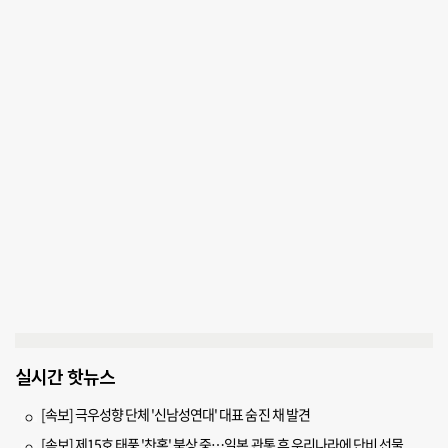
실시간 핫뉴스
[속보] 극우성향 단체 '신남성연대' 대표 숨진 채 발견
[속보] 제15호 태풍 '찬홈' 북상 중…일본 관통 후 우리나라에 단비 선물