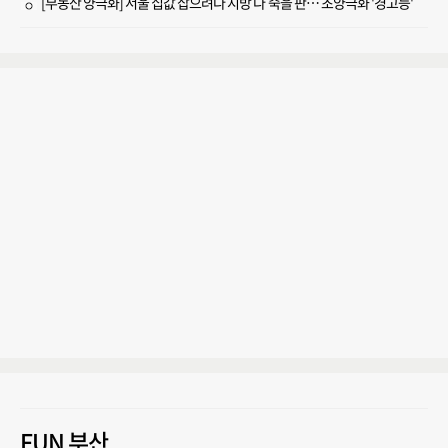
[부동산 양극화] 서울 집값 잡으려다 지방 다 죽을 판… 초양극화 '경고등'
FUN 부산