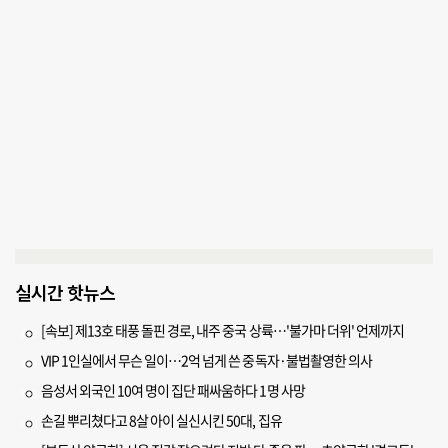
실시간 핫뉴스
[속보] 제13호 태풍 돌핀 경로, 내주 중국 상륙…'불가마 더위' 언제까지
VIP 1인실에서 무슨 일이…2억 넘게 쓴 중독자·불법촬영한 의사
음성서 외국인 10여 명이 집단 패싸움하다 1명 사망
손길 뿌리쳤다고 8살 아이 실신시킨 50대, 집유