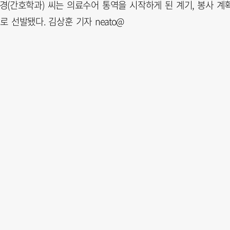
(간호학과) 씨는 의료수어 통역을 시작하게 된 계기, 봉사 계
 선발됐다. 김상훈 기자 neato@