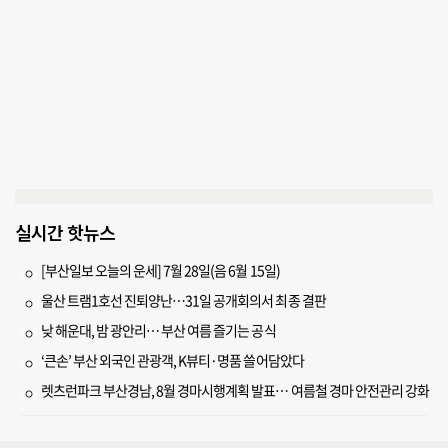
실시간 핫뉴스
[부산일보 오늘의 운세] 7월 28일(음 6월 15일)
울산 트램1호선 진퇴양난…31일 공개회의서 최종 결판
낮 해운대, 밤 광안리… 부산 여름 즐기는 공식
‘큰손’ 부산 외국인 관광객, K뷰티·명품 쓸어담았다
렛츠런파크 부산경남, 8월 경마시행계획 발표… 여름철 경마 안전관리 강화