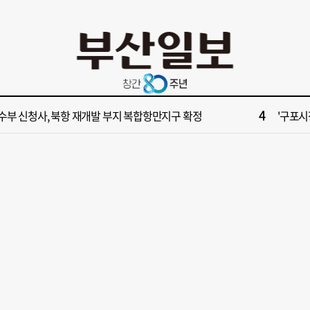
10
불가마 부산’ 식히려면 꽉 막힌 바람길 53곳 열어라
2028
2
보] 제13호 태풍 돌핀 경로, 내주 중국 상륙…'불가마 더위' 언제까지
"아들 결
4
수부 신청사, 북항 재개발 부지 복합항만지구 확정
'구포시장
6
부산일보 오늘의 운세] 8월 5일(음 6월 23일)
[부산일보
8
업 반세기 만에 노조 생긴 두 기업, 닮은 꼴 노사 갈등
[부산일보
10
불가마 부산’ 식히려면 꽉 막힌 바람길 53곳 열어라
2028
2
보] 제13호 태풍 돌핀 경로, 내주 중국 상륙…'불가마 더위' 언제까지
"아들 결