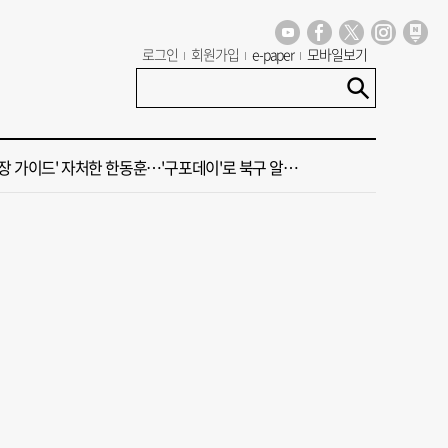
년 첫삽 뜬다더니… ‘범천기지창’ 다시 원점
로그인
회원가입
e-paper
모바일보기
혼했는데, 또"…퇴임 앞두고 가짜 청첩장 뿌린 초등 교장 송치
 가이드' 자처한 한동훈…'구포데이'로 북구 알리기 총력
 오늘의 운세] 8월 7일(음 6월 25일)
 오늘의 운세] 8월 6일(음 6월 24일)
년 첫삽 뜬다더니… ‘범천기지창’ 다시 원점
혼했는데, 또"…퇴임 앞두고 가짜 청첩장 뿌린 초등 교장 송치