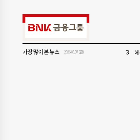
9
‘
1
[속
3
해
가장 많이 본 뉴스
5
[
2026.08.07 (금)
7
창
9
‘
1
[속