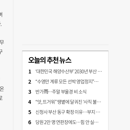
며
.
의무
꾸
오늘의 추천 뉴스
‘대한민국 해양수산부’ 2030년 부산 북항시대 연다
성
“수영만 계류 모든 선박 영업정지”… 재개발 속도전
 온
반가雨…주말 부울경 비 소식
로
“앗, 뜨거워” 땡볕에 달궈진 ‘사직 불가마’ 관중석 무려 70도
신청사 부산 동구 확정 이유…부지 용이성·접근성·집적 가능성이 운명 갈랐다 [해수부 북항 시대]
당원 2만 명 연판장에도…힘 안 실리는 ‘장동혁 사퇴’ 공세