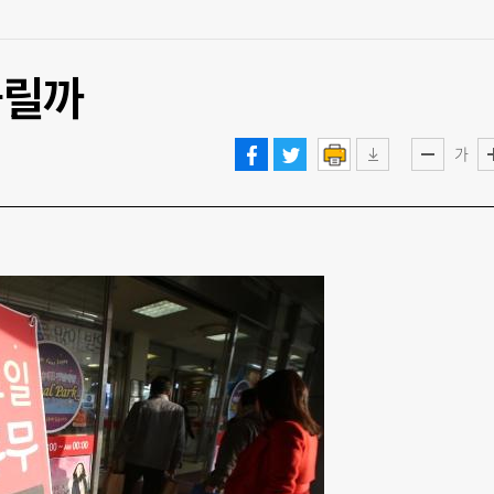
풀릴까
가