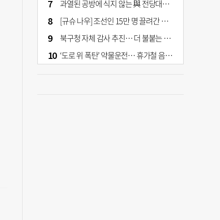
과열된 공방에 식지 않는 與 전당대회… 호남·수도권 집중하는 후보들
[규슈 나우] 조선인 15만 명 끌려간 치쿠호 탄광… 대를 이은 진실 캐기
북구청 자체 감사 추진… 더 불붙는 북구 신청사 갈등
‘도로 위 폭탄’ 약물운전… 휴가철 음주와 병행 단속 [교통안전, 시민이 만든다]