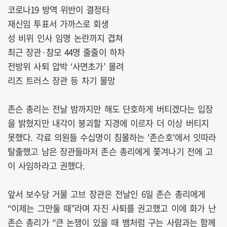
코로나19 방역 위반이 결정타
재신임 투표서 가까스로 회생
성 비위 인사 임명 논란까지 겹쳐
최근 장관·참모 44명 줄줄이 하차
전방위 사퇴 압박 ‘사면초가’ 몰려
리즈 트러스 장관 등 차기 물망
존슨 총리는 전날 밤까지만 해도 단호하게 버티겠다는 입장
을 밝혔지만 내각이 붕괴할 지경에 이르자 더 이상 버티지
못했다. 각료 의원들 수십명이 침몰하는 '존슨호'에서 잇따라
탈출했고 남은 장관들마저 존슨 총리에게 쫓겨나기 전에 고
이 사임하라고 권했다.
앞서 보수당 거물 고브 장관은 전날인 6일 존슨 총리에게
“이제는 그만둘 때”라며 자진 사퇴를 권고했고 이에 화가 난
존슨 총리가 “큰 논쟁이 있을 때 뱀처럼 구는 사람과는 함께