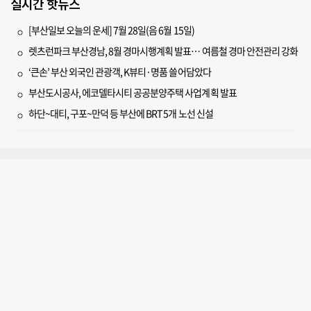
실시간 핫뉴스
[부산일보 오늘의 운세] 7월 28일(음 6월 15일)
렛츠런파크 부산경남, 8월 경마시행계획 발표… 여름철 경마 안전관리 강화
‘큰손’ 부산 외국인 관광객, K뷰티·명품 쓸어담았다
부산도시공사, 에코델타시티 공공분양주택 사업계획 발표
하단~대티, 구포~만덕 등 부산에 BRT 5개 노선 신설