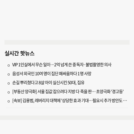
실시간 핫뉴스
VIP 1인실에서 무슨 일이…2억 넘게 쓴 중독자·불법촬영한 의사
음성서 외국인 10여 명이 집단 패싸움하다 1명 사망
손길 뿌리쳤다고 8살 아이 실신시킨 50대, 집유
[부동산 양극화] 서울 집값 잡으려다 지방 다 죽을 판… 초양극화 '경고등'
[속보] 김용범, 레버리지 대책에 '상당한 효과 기대…필요시 추가 방안도 검토'