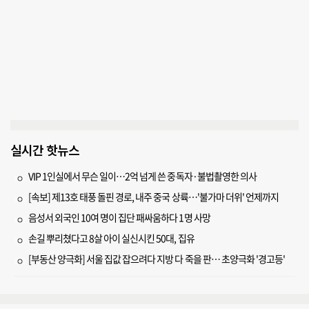
실시간 핫뉴스
VIP 1인실에서 무슨 일이…2억 넘게 쓴 중독자·불법촬영한 의사
[속보] 제13호 태풍 돌핀 경로, 내주 중국 상륙…'불가마 더위' 언제까지
음성서 외국인 10여 명이 집단 패싸움하다 1명 사망
손길 뿌리쳤다고 8살 아이 실신시킨 50대, 집유
[부동산 양극화] 서울 집값 잡으려다 지방 다 죽을 판… 초양극화 '경고등'