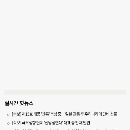
실시간 핫뉴스
[속보] 제15호 태풍 '찬홈' 북상 중…일본 관통 후 우리나라에 단비 선물
[속보] 극우성향 단체 '신남성연대' 대표 숨진 채 발견