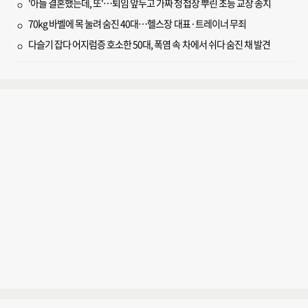
'아들 결혼했는데, 또'…퇴임 앞두고 가짜 청첩장 뿌린 초등 교장 송치
70kg 바벨에 목 눌려 숨진 40대…헬스장 대표·트레이너 무죄
다슬기 잡다 어지럼증 호소한 50대, 폭염 속 차에서 쉬다 숨진 채 발견