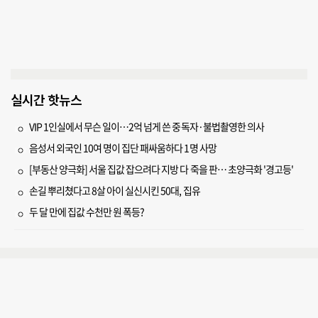
실시간 핫뉴스
VIP 1인실에서 무슨 일이…2억 넘게 쓴 중독자·불법촬영한 의사
음성서 외국인 10여 명이 집단 패싸움하다 1명 사망
[부동산 양극화] 서울 집값 잡으려다 지방 다 죽을 판… 초양극화 '경고등'
손길 뿌리쳤다고 8살 아이 실신시킨 50대, 집유
두 달 만에 집값 수천만 원 폭등?