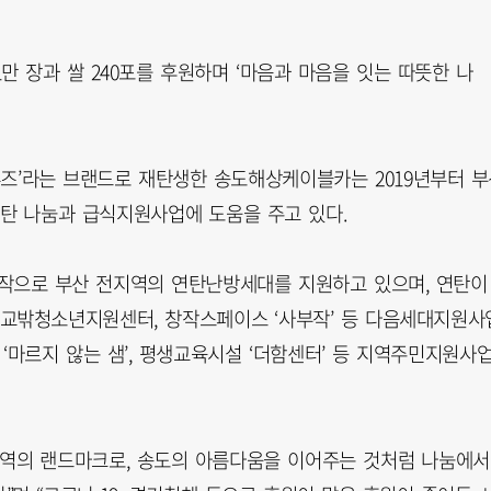
 장과 쌀 240포를 후원하며 ‘마음과 마음을 잇는 따뜻한 나
루즈’라는 브랜드로 재탄생한 송도해상케이블카는 2019년부터 부
탄 나눔과 급식지원사업에 도움을 주고 있다.
시작으로 부산 전지역의 연탄난방세대를 지원하고 있으며, 연탄이
교밖청소년지원센터, 창작스페이스 ‘사부작’ 등 다음세대지원사
마르지 않는 샘’, 평생교육시설 ‘더함센터’ 등 지역주민지원사
역의 랜드마크로, 송도의 아름다움을 이어주는 것처럼 나눔에