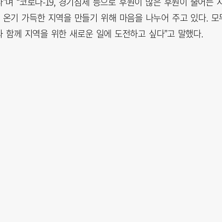
며 “코로나-19, 경기침체 등으로 후원이 많은 후원이 줄어든 
온기 가득한 지역을 만들기 위해 마음을 나누어 주고 있다. 모
 함께 지역을 위한 새로운 일에 도전하고 싶다”고 말했다.