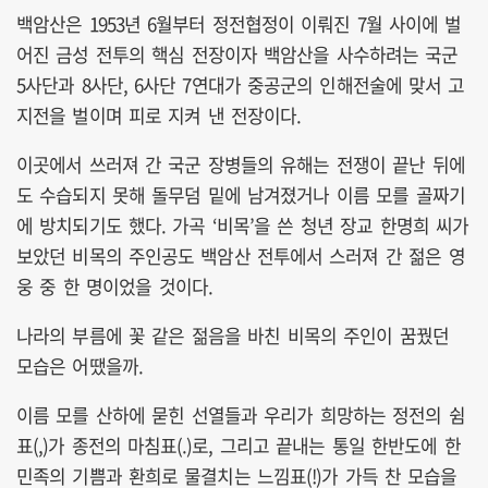
백암산은 1953년 6월부터 정전협정이 이뤄진 7월 사이에 벌
어진 금성 전투의 핵심 전장이자 백암산을 사수하려는 국군
5사단과 8사단, 6사단 7연대가 중공군의 인해전술에 맞서 고
지전을 벌이며 피로 지켜 낸 전장이다.
이곳에서 쓰러져 간 국군 장병들의 유해는 전쟁이 끝난 뒤에
도 수습되지 못해 돌무덤 밑에 남겨졌거나 이름 모를 골짜기
에 방치되기도 했다. 가곡 ‘비목’을 쓴 청년 장교 한명희 씨가
보았던 비목의 주인공도 백암산 전투에서 스러져 간 젊은 영
웅 중 한 명이었을 것이다.
나라의 부름에 꽃 같은 젊음을 바친 비목의 주인이 꿈꿨던
모습은 어땠을까.
이름 모를 산하에 묻힌 선열들과 우리가 희망하는 정전의 쉼
표(,)가 종전의 마침표(.)로, 그리고 끝내는 통일 한반도에 한
민족의 기쁨과 환희로 물결치는 느낌표(!)가 가득 찬 모습을