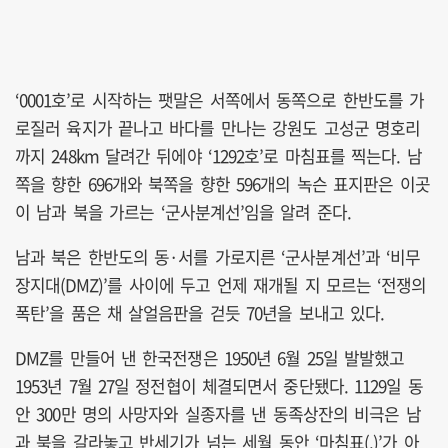
‘0001호’로 시작하는 팻말은 서쪽에서 동쪽으로 한반도를 가
로질러 육지가 끝나고 바다를 만나는 강원도 고성군 명호리
까지 248km 달려간 뒤에야 ‘1292호’로 마침표를 찍는다. 남
쪽을 향한 696개와 북쪽을 향한 596개의 녹슨 표지판은 이곳
이 남과 북을 가르는 ‘군사분계선’임을 알려 준다.
남과 북은 한반도의 동·서를 가로지른 ‘군사분계선’과 ‘비무
장지대(DMZ)’를 사이에 두고 언제 재개될 지 모르는 ‘전쟁의
폭탄’을 품은 채 살얼음판을 걷듯 70년을 보내고 있다.
DMZ를 만들어 낸 한국전쟁은 1950년 6월 25일 발발했고
1953년 7월 27일 정전협이 체결되면서 중단됐다. 1129일 동
안 300만 명의 사망자와 실종자를 낸 동족상잔의 비극은 남
과 북을 갈라놓고 반세기가 넘는 세월 동안 ‘마침표(.)’가 아