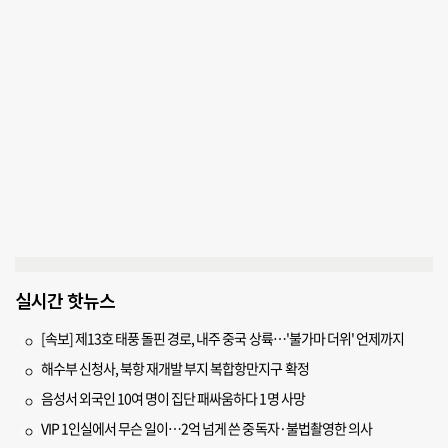
실시간 핫뉴스
[속보] 제13호 태풍 돌핀 경로, 내주 중국 상륙…'불가마 더위' 언제까지
해수부 신청사, 북항 재개발 부지 복합항만지구 확정
음성서 외국인 10여 명이 집단 패싸움하다 1명 사망
VIP 1인실에서 무슨 일이…2억 넘게 쓴 중독자·불법촬영한 의사