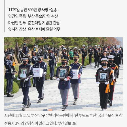
1129일 동안 300만 명 사망·실종
민간인 죽음·부상 등 99만 명 추산
마산만 전투·춘천대첩 기념관 건립
잊혀진 참상·유산 후세에 알릴 의무
지난해 11월 11일 부산 남구 유엔기념공원에서 ‘턴 투워드 부산’ 국제추모식 후 참
전용사 3인의 안장식이 열리고 있다. 부산일보DB