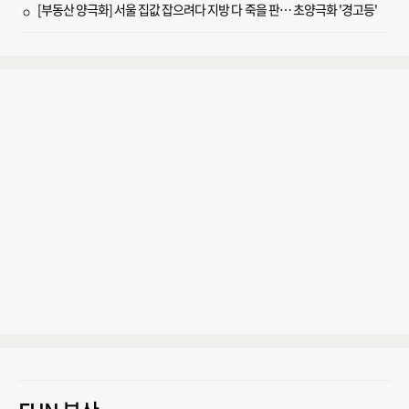
[부동산 양극화] 서울 집값 잡으려다 지방 다 죽을 판… 초양극화 '경고등'