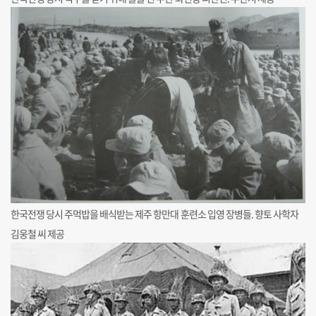
한국전쟁 당시 주먹밥을 배식받는 제주 항만대 훈련소 입영 장병들. 향토 사학자
김웅철 씨 제공