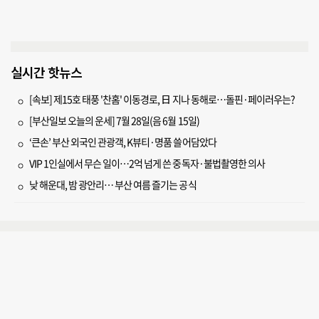
실시간 핫뉴스
[속보] 제15호 태풍 '찬홈' 이동경로, 日 지나 동해로…돌핀·페이러우는?
[부산일보 오늘의 운세] 7월 28일(음 6월 15일)
‘큰손’ 부산 외국인 관광객, K뷰티·명품 쓸어담았다
VIP 1인실에서 무슨 일이…2억 넘게 쓴 중독자·불법촬영한 의사
낮 해운대, 밤 광안리… 부산 여름 즐기는 공식