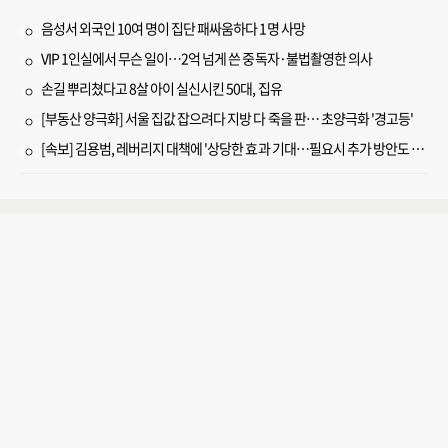
음성서 외국인 10여 명이 집단 패싸움하다 1명 사망
VIP 1인실에서 무슨 일이…2억 넘게 쓴 중독자·불법촬영한 의사
손길 뿌리쳤다고 8살 아이 실신시킨 50대, 집유
[부동산 양극화] 서울 집값 잡으려다 지방 다 죽을 판… 초양극화 '경고등'
[속보] 김용범, 레버리지 대책에 '상당한 효과 기대…필요시 추가 방안도 검토'