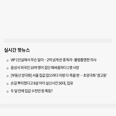
실시간 핫뉴스
VIP 1인실에서 무슨 일이…2억 넘게 쓴 중독자·불법촬영한 의사
음성서 외국인 10여 명이 집단 패싸움하다 1명 사망
[부동산 양극화] 서울 집값 잡으려다 지방 다 죽을 판… 초양극화 '경고등'
손길 뿌리쳤다고 8살 아이 실신시킨 50대, 집유
두 달 만에 집값 수천만 원 폭등?