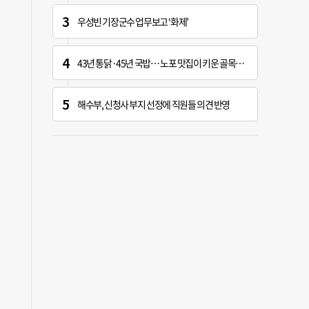
우성빈 기장군수 업무보고 ‘화제’
43년 통닭·45년 국밥… 노포 맛집이 키운 골목시장 [골목시장, 다시 장날]
해수부, 신청사 부지 선정에 직원들 의견 반영