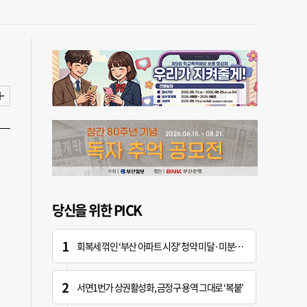
당신을 위한 PICK
회복세 꺾인 ‘부산 아파트 시장’ 청약 미달·미분양 심화
서면1번가 상권활성화, 금정구 용역 그대로 ‘복붙’