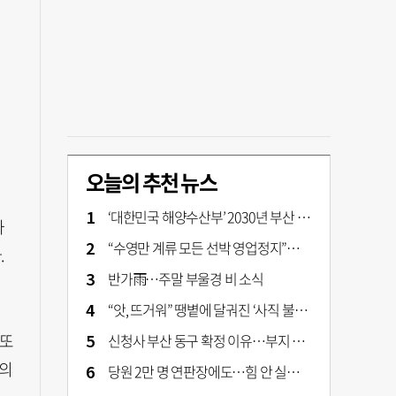
오늘의 추천 뉴스
‘대한민국 해양수산부’ 2030년 부산 북항시대 연다
과
“수영만 계류 모든 선박 영업정지”… 재개발 속도전
.
반가雨…주말 부울경 비 소식
“앗, 뜨거워” 땡볕에 달궈진 ‘사직 불가마’ 관중석 무려 70도
 또
신청사 부산 동구 확정 이유…부지 용이성·접근성·집적 가능성이 운명 갈랐다 [해수부 북항 시대]
심의
당원 2만 명 연판장에도…힘 안 실리는 ‘장동혁 사퇴’ 공세