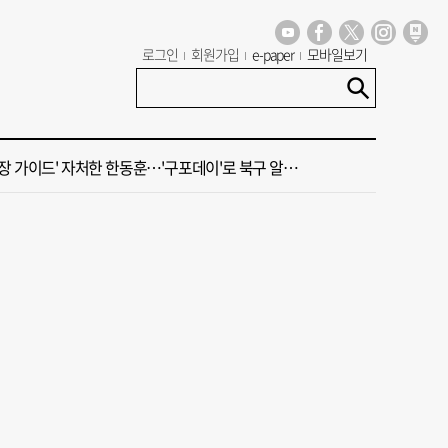
년 첫삽 뜬다더니… ‘범천기지창’ 다시 원점
로그인
회원가입
e-paper
모바일보기
혼했는데, 또"…퇴임 앞두고 가짜 청첩장 뿌린 초등 교장 송치
 가이드' 자처한 한동훈…'구포데이'로 북구 알리기 총력
 오늘의 운세] 8월 7일(음 6월 25일)
 오늘의 운세] 8월 6일(음 6월 24일)
년 첫삽 뜬다더니… ‘범천기지창’ 다시 원점
혼했는데, 또"…퇴임 앞두고 가짜 청첩장 뿌린 초등 교장 송치