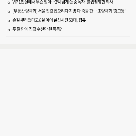
VIP 1인실에서 무슨 일이…2억 넘게 쓴 중독자·불법촬영한 의사
[부동산 양극화] 서울 집값 잡으려다 지방 다 죽을 판… 초양극화 '경고등'
손길 뿌리쳤다고 8살 아이 실신시킨 50대, 집유
두 달 만에 집값 수천만 원 폭등?