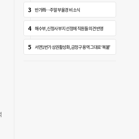
반가雨…주말 부울경 비 소식
해수부, 신청사 부지 선정에 직원들 의견 반영
서면1번가 상권활성화, 금정구 용역 그대로 ‘복붙’
석