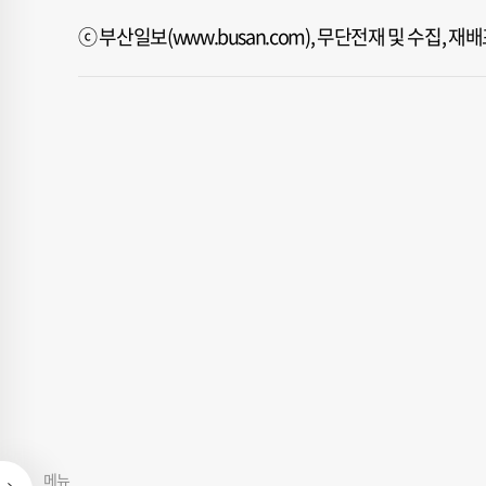
ⓒ 부산일보(www.busan.com), 무단전재 및 수집, 
메뉴