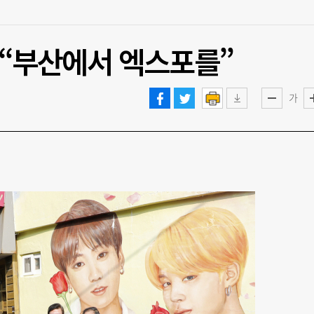
 “부산에서 엑스포를”
가