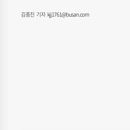
김종진 기자 kjj1761@busan.com