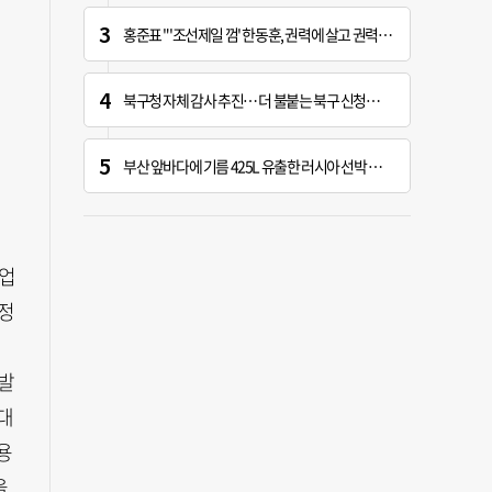
홍준표 "'조선제일 껌' 한동훈, 권력에 살고 권력에 죽어…검찰 문 닫게 한 원흉"
북구청 자체 감사 추진… 더 불붙는 북구 신청사 갈등
부산 앞바다에 기름 425L 유출한 러시아 선박 적발
과업
정
발
대
용
을