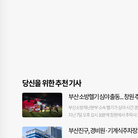
당신을 위한 추천 기사
부산 소방헬기 심야 출동... 창
부산소방재난본부 소속 헬기가 심야 시간 경
지난 7일 오후 11시 16분께 창원에서 추
에 부산 2호기가 오후 11시 25분께 항공대
부산진구, 경비원·기계식주차장
륙했다. 소방헬기는 1시간 5분간 비행해 8일
추락해 뇌출혈과 안면 골절 증상을 보인 것으