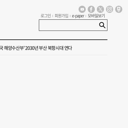
로그인
회원가입
e-paper
모바일보기
대주택서 변기 수리 중 흉기 사건… 30대 여성 현행범 체포
구, 부산 최초 기초생활수급자 ‘이사비· 생필품비’ 지원
국 해양수산부’ 2030년 부산 북항시대 연다
제가 엄마 찔렀어요" 말다툼하다 母 살해한 10대 아들, 법원 출석
 오늘의 운세]8월 10일(음 6월 28일)
대주택서 변기 수리 중 흉기 사건… 30대 여성 현행범 체포
구, 부산 최초 기초생활수급자 ‘이사비· 생필품비’ 지원