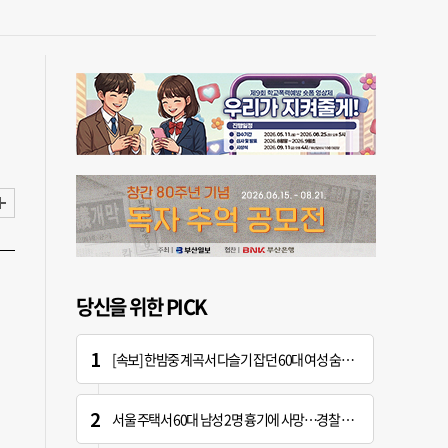
당신을 위한 PICK
[속보] 한밤중 계곡서 다슬기 잡던 60대 여성 숨진 채 발견
서울 주택서 60대 남성 2명 흉기에 사망…경찰 수사 중