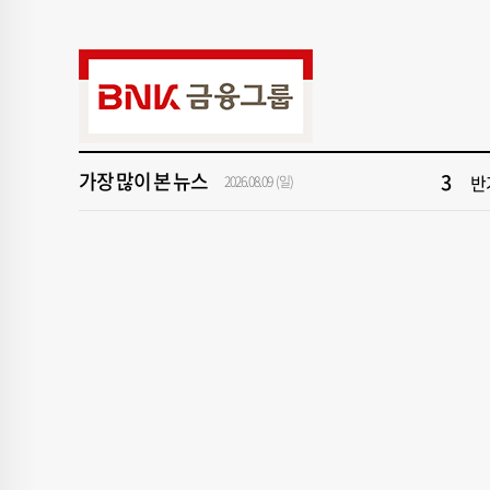
9
부산
1
[속
가장 많이 본 뉴스
3
반
2026.08.09 (일)
5
“
7
신청
9
부산
1
[속