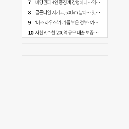
비당권파 4인 중징계 강행하나…역풍 예고하는 張의 반격
골든타임 지키고, 600km 날아… 잇따라 생명 구한 부산소방 헬기
‘버스 하우스’가 기름 부은 정부·여당 부동산 정책
사천 A 수협 ‘200억 규모 대출 보증 이관’ 논란…검찰 송치