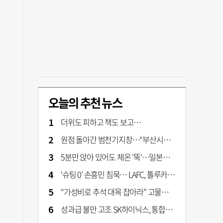
오늘의 추천 뉴스
더위도 피하고 책도 보고…
원점 돌아간 범천기지창…“부산시가 사업구조 전면 재검토 나서야"
5분만 앉아 있어도 체온 '뚝'…일본서 출시 '인간 냉장고' 가격은?
‘슈팅 0’ 손흥민 침묵… LAFC, 톨루카에 1-0 신승
“가성비로 추석 대목 잡아라” 고물가에 실속형 선물세트 확대
성과급 불만 고조 SK하이닉스, 통합노조 설립 본격화