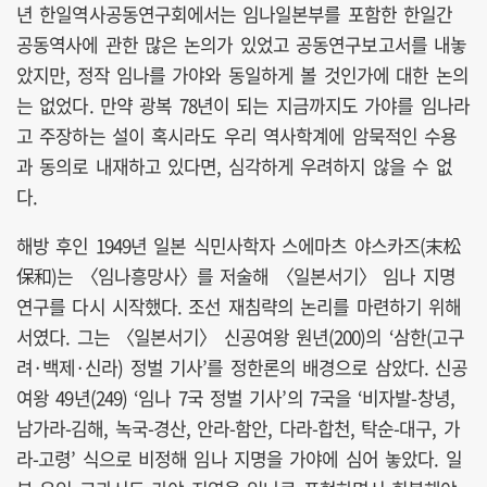
년 한일역사공동연구회에서는 임나일본부를 포함한 한일간
공동역사에 관한 많은 논의가 있었고 공동연구보고서를 내놓
았지만, 정작 임나를 가야와 동일하게 볼 것인가에 대한 논의
는 없었다. 만약 광복 78년이 되는 지금까지도 가야를 임나라
고 주장하는 설이 혹시라도 우리 역사학계에 암묵적인 수용
과 동의로 내재하고 있다면, 심각하게 우려하지 않을 수 없
다.
해방 후인 1949년 일본 식민사학자 스에마츠 야스카즈(末松
保和)는 〈임나흥망사〉를 저술해 〈일본서기〉 임나 지명
연구를 다시 시작했다. 조선 재침략의 논리를 마련하기 위해
서였다. 그는 〈일본서기〉 신공여왕 원년(200)의 ‘삼한(고구
려·백제·신라) 정벌 기사’를 정한론의 배경으로 삼았다. 신공
여왕 49년(249) ‘임나 7국 정벌 기사’의 7국을 ‘비자발-창녕,
남가라-김해, 녹국-경산, 안라-함안, 다라-합천, 탁순-대구, 가
라-고령’ 식으로 비정해 임나 지명을 가야에 심어 놓았다. 일