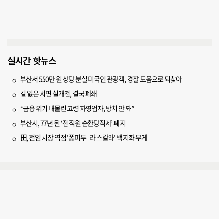
실시간 핫뉴스
부산서 550만 원 상당 분실 미국인 관광객, 경찰 도움으로 되찾아
길 잃은 서면 실개천, 결국 폐쇄
“금융 위기 내몰린 고령 자영업자, 방치 안 돼”
부산시, 77년 된 ‘전 직원 순환당직제’ 폐지
田, 전임 시장 역점 '퐁피두·라 스칼라' 백지화 무게