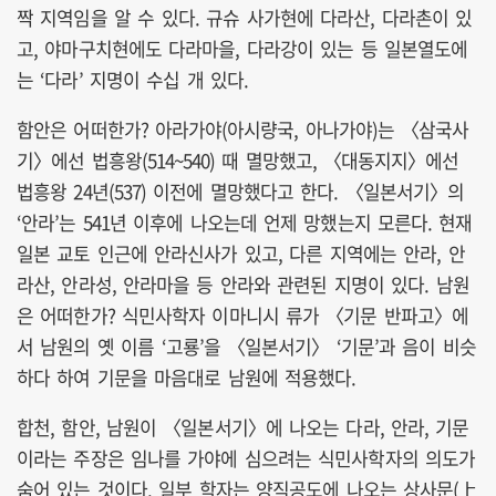
짝 지역임을 알 수 있다. 규슈 사가현에 다라산, 다라촌이 있
고, 야마구치현에도 다라마을, 다라강이 있는 등 일본열도에
는 ‘다라’ 지명이 수십 개 있다.
함안은 어떠한가? 아라가야(아시량국, 아나가야)는 〈삼국사
기〉에선 법흥왕(514~540) 때 멸망했고, 〈대동지지〉에선
법흥왕 24년(537) 이전에 멸망했다고 한다. 〈일본서기〉의
‘안라’는 541년 이후에 나오는데 언제 망했는지 모른다. 현재
일본 교토 인근에 안라신사가 있고, 다른 지역에는 안라, 안
라산, 안라성, 안라마을 등 안라와 관련된 지명이 있다. 남원
은 어떠한가? 식민사학자 이마니시 류가 〈기문 반파고〉에
서 남원의 옛 이름 ‘고룡’을 〈일본서기〉 ‘기문’과 음이 비슷
하다 하여 기문을 마음대로 남원에 적용했다.
합천, 함안, 남원이 〈일본서기〉에 나오는 다라, 안라, 기문
이라는 주장은 임나를 가야에 심으려는 식민사학자의 의도가
숨어 있는 것이다. 일부 학자는 양직공도에 나오는 상사문(上