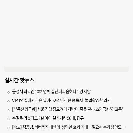
실시간 핫뉴스
음성서 외국인 10여 명이 집단 패싸움하다 1명 사망
VIP 1인실에서 무슨 일이…2억 넘게 쓴 중독자·불법촬영한 의사
[부동산 양극화] 서울 집값 잡으려다 지방 다 죽을 판… 초양극화 '경고등'
손길 뿌리쳤다고 8살 아이 실신시킨 50대, 집유
[속보] 김용범, 레버리지 대책에 '상당한 효과 기대…필요시 추가 방안도 검토'