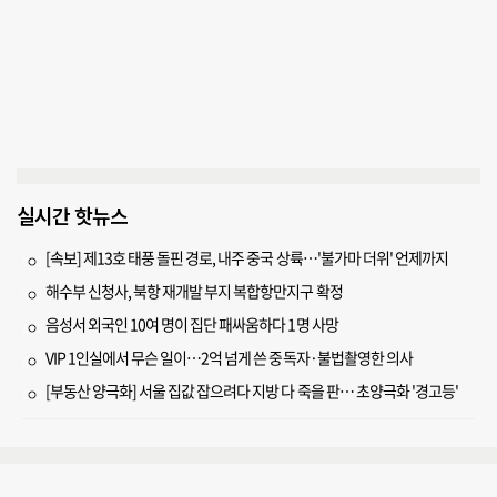
실시간 핫뉴스
[속보] 제13호 태풍 돌핀 경로, 내주 중국 상륙…'불가마 더위' 언제까지
해수부 신청사, 북항 재개발 부지 복합항만지구 확정
음성서 외국인 10여 명이 집단 패싸움하다 1명 사망
VIP 1인실에서 무슨 일이…2억 넘게 쓴 중독자·불법촬영한 의사
[부동산 양극화] 서울 집값 잡으려다 지방 다 죽을 판… 초양극화 '경고등'