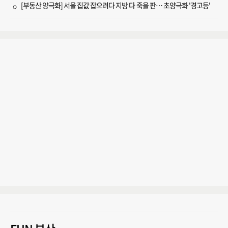
[부동산 양극화] 서울 집값 잡으려다 지방 다 죽을 판… 초양극화 '경고등'