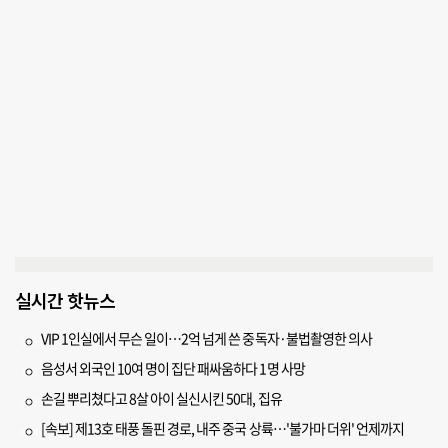
실시간 핫뉴스
VIP 1인실에서 무슨 일이…2억 넘게 쓴 중독자·불법촬영한 의사
음성서 외국인 10여 명이 집단 패싸움하다 1명 사망
손길 뿌리쳤다고 8살 아이 실신시킨 50대, 집유
[속보] 제13호 태풍 돌핀 경로, 내주 중국 상륙…'불가마 더위' 언제까지