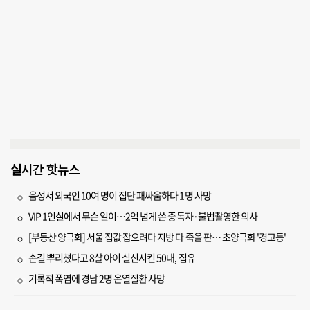
실시간 핫뉴스
음성서 외국인 10여 명이 집단 패싸움하다 1명 사망
VIP 1인실에서 무슨 일이…2억 넘게 쓴 중독자·불법촬영한 의사
[부동산 양극화] 서울 집값 잡으려다 지방 다 죽을 판… 초양극화 '경고등'
손길 뿌리쳤다고 8살 아이 실신시킨 50대, 집유
기록적 폭염에 경남 2명 온열질환 사망