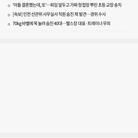
'아들 결혼했는데, 또'…퇴임 앞두고 가짜 청첩장 뿌린 초등 교장 송치
[속보] 인천 선관위 사무실서 직원 숨진 채 발견…경위 수사
70kg 바벨에 목 눌려 숨진 40대…헬스장 대표·트레이너 무죄