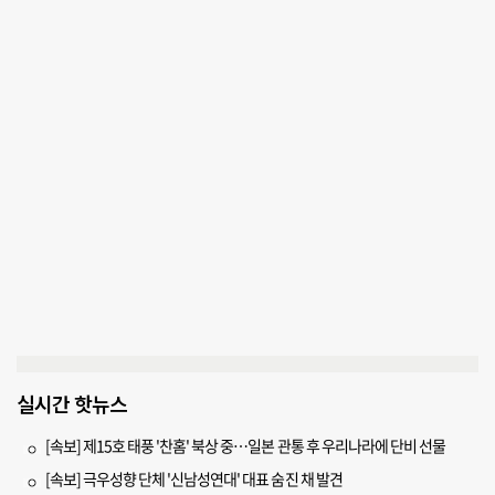
실시간 핫뉴스
[속보] 제15호 태풍 '찬홈' 북상 중…일본 관통 후 우리나라에 단비 선물
[속보] 극우성향 단체 '신남성연대' 대표 숨진 채 발견