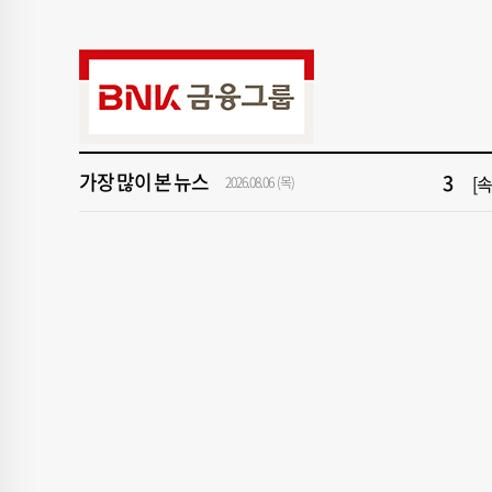
9
창
1
[속
3
[
가장 많이 본 뉴스
5
"아
2026.08.06 (목)
7
[
9
창
1
[속