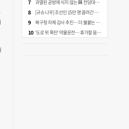
과열된 공방에 식지 않는 與 전당대회… 호남·수도권 집중하는 후보들
[규슈 나우] 조선인 15만 명 끌려간 치쿠호 탄광… 대를 이은 진실 캐기
들
세
북구청 자체 감사 추진… 더 불붙는 북구 신청사 갈등
‘도로 위 폭탄’ 약물운전… 휴가철 음주와 병행 단속 [교통안전, 시민이 만든다]
길