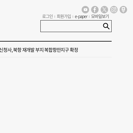
 부산’ 식히려면 꽉 막힌 바람길 53곳 열어라
로그인
회원가입
e-paper
모바일보기
염 부추기는 제13호 태풍 '돌핀' 이동경로 유동적…북쪽으로 꺾일까
신청사, 북항 재개발 부지 복합항만지구 확정
 가이드' 자처한 한동훈…'구포데이'로 북구 알리기 총력
 오늘의 운세] 8월 6일(음 6월 24일)
 부산’ 식히려면 꽉 막힌 바람길 53곳 열어라
염 부추기는 제13호 태풍 '돌핀' 이동경로 유동적…북쪽으로 꺾일까