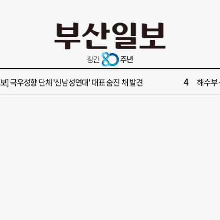
10
업 반세기 만에 노조 생긴 두 기업, 닮은 꼴 노사 갈등
‘불가마
2
보] 제13호 태풍 돌핀 경로, 내주 중국 상륙…'불가마 더위' 언제까지
[속보] 폭
4
속보] 극우성향 단체 '신남성연대' 대표 숨진 채 발견
해수부 
6
들 결혼했는데, 또"…퇴임 앞두고 가짜 청첩장 뿌린 초등 교장 송치
'구포시장
8
부산일보 오늘의 운세] 8월 5일(음 6월 23일)
[부산일보
10
업 반세기 만에 노조 생긴 두 기업, 닮은 꼴 노사 갈등
‘불가마
2
보] 제13호 태풍 돌핀 경로, 내주 중국 상륙…'불가마 더위' 언제까지
[속보] 폭