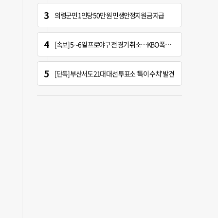
의령군민 1인당 50만 원 민생안정지원금 지급
[속보] 5∼6일 프로야구 전 경기 취소…KBO 폭염 긴급대책 회의 개최
[단독] 부산서도 21대 대선 투표소 ‘특이 수치’ 발견