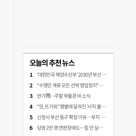
오늘의 추천 뉴스
‘대한민국 해양수산부’ 2030년 부산 북항시대 연다
“수영만 계류 모든 선박 영업정지”… 재개발 속도전
반가雨…주말 부울경 비 소식
“앗, 뜨거워” 땡볕에 달궈진 ‘사직 불가마’ 관중석 무려 70도
신청사 부산 동구 확정 이유…부지 용이성·접근성·집적 가능성이 운명 갈랐다 [해수부 북항 시대]
노
당원 2만 명 연판장에도…힘 안 실리는 ‘장동혁 사퇴’ 공세