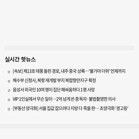
실시간 핫뉴스
[속보] 제13호 태풍 돌핀 경로, 내주 중국 상륙…'불가마 더위' 언제까지
해수부 신청사, 북항 재개발 부지 복합항만지구 확정
음성서 외국인 10여 명이 집단 패싸움하다 1명 사망
VIP 1인실에서 무슨 일이…2억 넘게 쓴 중독자·불법촬영한 의사
[부동산 양극화] 서울 집값 잡으려다 지방 다 죽을 판… 초양극화 '경고등'