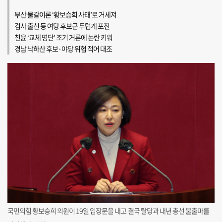
부산 물갈이론 ‘황보승희 사태’로 거세져
검사 출신 등 여당 후보군 두텁게 포진
친윤 ‘교체 명단’ 조기 거론에 논란 키워
경남 낙하산 후보·야당 위협 적어 대조
국민의힘 황보승희 의원이 19일 입장문을 내고 결국 탈당과 내년 총선 불출마를