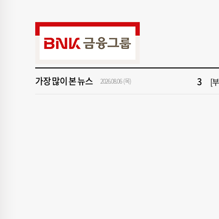
9
“
1
[속
3
[
가장 많이 본 뉴스
5
'
2026.08.06 (목)
7
2
9
“
1
[속