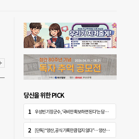
당신을 위한 PICK
우성빈 기장군수, '국비만 확보하면 된다'는 담당자에 "국비는 국민의 혈세" 지적
[단독] “양산, 공식 기록만큼 덥지 않다”… 양산시, 기상청에 관측장비 이동 요청