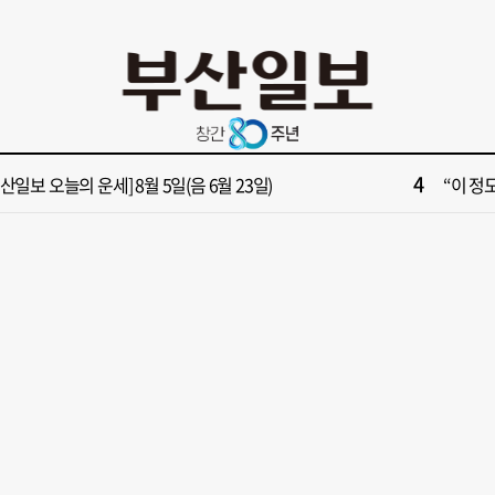
10
부산 영도등대서 꿈같은 하룻밤!”…영도등대 숙소 특별 개방
창업 반
2
보] 폭염 부추기는 제13호 태풍 '돌핀' 이동경로 유동적…북쪽으로 꺾일까
[속보]
4
부산일보 오늘의 운세] 8월 5일(음 6월 23일)
“이 정
6
구포시장 가이드' 자처한 한동훈…'구포데이'로 북구 알리기 총력
‘불가마
8
028년 첫삽 뜬다더니… ‘범천기지창’ 다시 원점
울산 원
10
부산 영도등대서 꿈같은 하룻밤!”…영도등대 숙소 특별 개방
창업 반
2
보] 폭염 부추기는 제13호 태풍 '돌핀' 이동경로 유동적…북쪽으로 꺾일까
[속보]