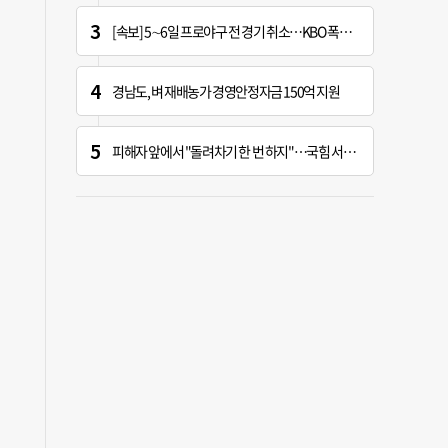
[속보] 5∼6일 프로야구 전 경기 취소…KBO 폭염 긴급대책 회의 개최
경남도, 벼 재배농가 경영안정자금 150억 지원
피해자 앞에서 "돌려차기 한 번 하지"…국힘 서범수 황당한 망언