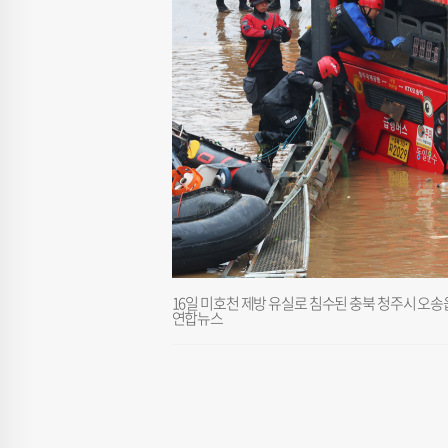
16일 미호천 제방 유실로 침수된 충북 청주시 오송
연합뉴스