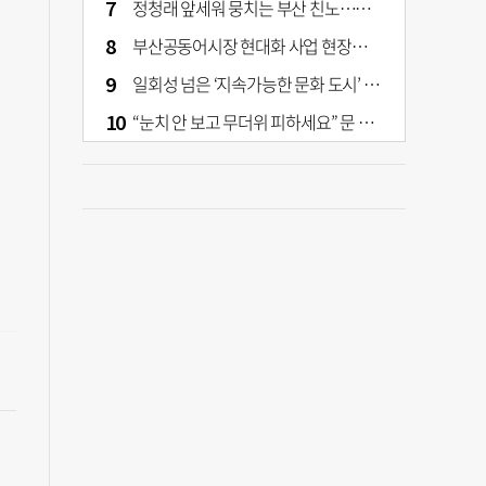
정청래 앞세워 뭉치는 부산 친노…전대 결과가 부산 민주 세력 판도 바꾼다
부산공동어시장 현대화 사업 현장서 오염토 발견
일회성 넘은 ‘지속가능한 문화 도시’ 원동력은 시민 지지 [부산은 열려 있다]
“눈치 안 보고 무더위 피하세요” 문 활짝 연 은행·마트