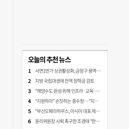
오늘의 추천 뉴스
서면1번가 상권활성화, 금정구 용역 그대로 ‘복붙’
지방 국립대생에 전액 장학금 검토
“해양수도 완성 위해 인프라·교육·세제 등 전방위 지원”…부산해양수도특별법’ 개정안 발의
“지원하라” 손짓하는 중수청… “지켜보자” 머뭇대는 검찰
“부산오페라하우스, 아시아 대표 제작 극장 지향해야”
윤리위원장 사퇴 촉구한 조경태 “한동훈 제명 철회해야”