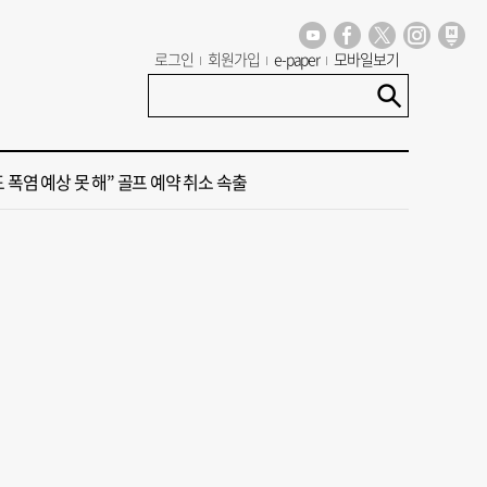
세기 만에 노조 생긴 두 기업, 닮은 꼴 노사 갈등
로그인
회원가입
e-paper
모바일보기
 극우성향 단체 '신남성연대' 대표 숨진 채 발견
도 폭염 예상 못 해” 골프 예약 취소 속출
 부산’ 식히려면 꽉 막힌 바람길 53곳 열어라
룸촌 덮친 페인트 공장 화재…1명 사망·1명 중상
세기 만에 노조 생긴 두 기업, 닮은 꼴 노사 갈등
 극우성향 단체 '신남성연대' 대표 숨진 채 발견