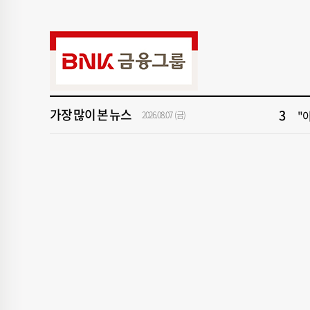
9
2
1
[속
3
"아
가장 많이 본 뉴스
5
[
2026.08.07 (금)
7
[
9
2
1
[속