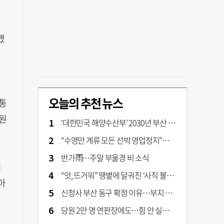
했
오늘의 추천 뉴스
통
병원
‘대한민국 해양수산부’ 2030년 부산 북항시대 연다
“수영만 계류 모든 선박 영업정지”… 재개발 속도전
반가雨…주말 부울경 비 소식
씨
“앗, 뜨거워” 땡볕에 달궈진 ‘사직 불가마’ 관중석 무려 70도
아
신청사 부산 동구 확정 이유…부지 용이성·접근성·집적 가능성이 운명 갈랐다 [해수부 북항 시대]
당원 2만 명 연판장에도…힘 안 실리는 ‘장동혁 사퇴’ 공세