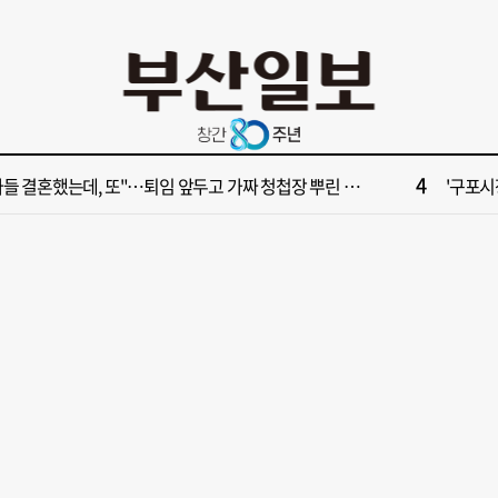
10
028년 첫삽 뜬다더니… ‘범천기지창’ 다시 원점
서면1번
2
보] 제13호 태풍 돌핀 경로, 내주 중국 상륙…'불가마 더위' 언제까지
해수부 
4
들 결혼했는데, 또"…퇴임 앞두고 가짜 청첩장 뿌린 초등 교장 송치
'구포시장
6
부산일보 오늘의 운세] 8월 5일(음 6월 23일)
창업 반
8
부산일보 오늘의 운세] 8월 6일(음 6월 24일)
‘불가마
10
028년 첫삽 뜬다더니… ‘범천기지창’ 다시 원점
서면1번
2
보] 제13호 태풍 돌핀 경로, 내주 중국 상륙…'불가마 더위' 언제까지
해수부 