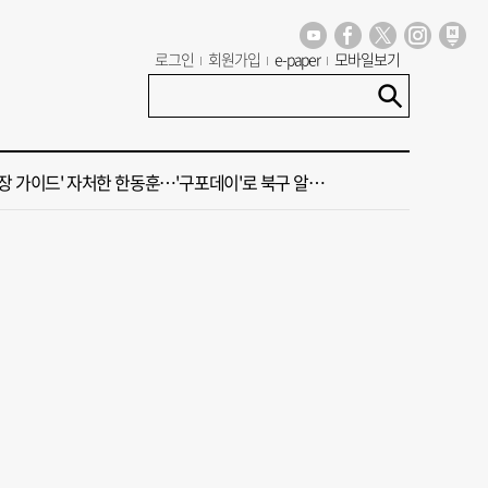
가 상권활성화, 금정구 용역 그대로 ‘복붙’
로그인
회원가입
e-paper
모바일보기
신청사, 북항 재개발 부지 복합항만지구 확정
 가이드' 자처한 한동훈…'구포데이'로 북구 알리기 총력
세기 만에 노조 생긴 두 기업, 닮은 꼴 노사 갈등
 부산’ 식히려면 꽉 막힌 바람길 53곳 열어라
가 상권활성화, 금정구 용역 그대로 ‘복붙’
신청사, 북항 재개발 부지 복합항만지구 확정