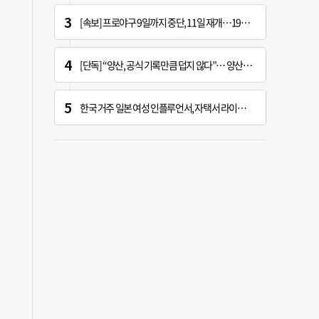
[속보] 프로야구 9일까지 중단, 11일 재개…19시 경기 시작
[단독] “양산, 공식 기록만큼 덥지 않다”… 양산시, 기상청에 관측장비 이동 요청
한국 거주 일본 여성 인플루언서, 자택서 라이브 방송 중 사망