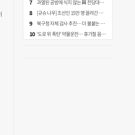
과열된 공방에 식지 않는 與 전당대회… 호남·수도권 집중하는 후보들
[규슈 나우] 조선인 15만 명 끌려간 치쿠호 탄광… 대를 이은 진실 캐기
이
쉴
북구청 자체 감사 추진… 더 불붙는 북구 신청사 갈등
‘도로 위 폭탄’ 약물운전… 휴가철 음주와 병행 단속 [교통안전, 시민이 만든다]