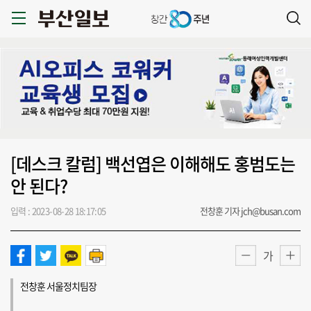
[데스크 칼럼] 백선엽은 이해해도 홍범도는
안 된다?
입력 : 2023-08-28 18:17:05
전창훈 기자 jch@busan.com
가
전창훈 서울정치팀장