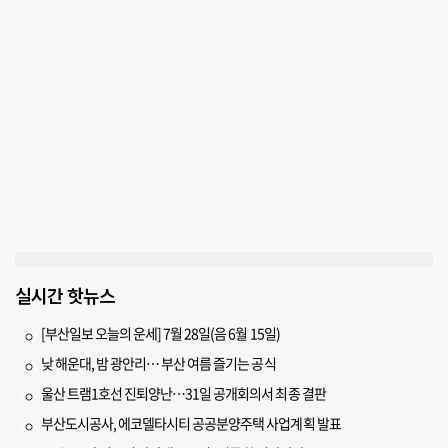
실시간 핫뉴스
[부산일보 오늘의 운세] 7월 28일(음 6월 15일)
낮 해운대, 밤 광안리… 부산 여름 즐기는 공식
울산 트램1호선 진퇴양난…31일 공개회의서 최종 결판
부산도시공사, 에코델타시티 공공분양주택 사업계획 발표