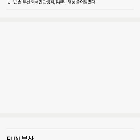
‘큰손’ 부산 외국인 관광객, K뷰티·명품 쓸어담았다
FUN 부산