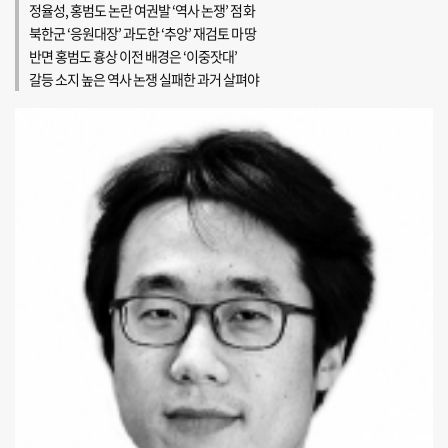
정율성, 홍범도 논란 여권발 ‘역사 논쟁’ 점화
북한군 ‘응원대장’ 과도한 ‘추앙’ 재검토 마땅
반면 홍범도 흉상 이전 배경은 ‘이중잣대’
갈등 소지 높은 역사 논쟁 실패한 과거 살펴야