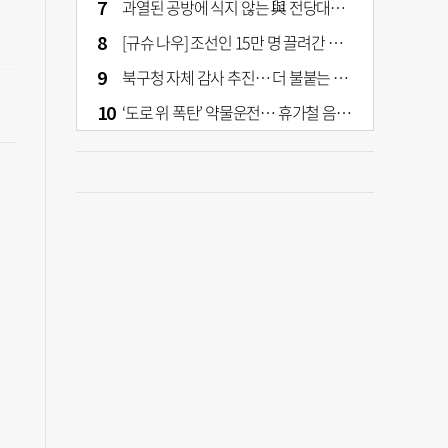
과열된 공방에 식지 않는 與 전당대회… 호남·수도권 집중하는 후보들
[규슈 나우] 조선인 15만 명 끌려간 치쿠호 탄광… 대를 이은 진실 캐기
북구청 자체 감사 추진… 더 불붙는 북구 신청사 갈등
‘도로 위 폭탄’ 약물운전… 휴가철 음주와 병행 단속 [교통안전, 시민이 만든다]