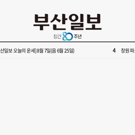
10
028년 첫삽 뜬다더니… ‘범천기지창’ 다시 원점
회복세 
2
보] 제13호 태풍 돌핀 경로, 내주 중국 상륙…'불가마 더위' 언제까지
해수부 
4
부산일보 오늘의 운세] 8월 7일(음 6월 25일)
창원 파
6
부산일보 오늘의 운세] 8월 5일(음 6월 23일)
창업 반
8
부산일보 오늘의 운세] 8월 6일(음 6월 24일)
‘불가마
10
028년 첫삽 뜬다더니… ‘범천기지창’ 다시 원점
회복세 
2
보] 제13호 태풍 돌핀 경로, 내주 중국 상륙…'불가마 더위' 언제까지
해수부 