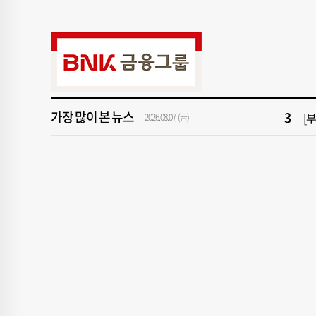
9
2
1
[속
3
[
가장 많이 본 뉴스
5
[
2026.08.07 (금)
7
[
9
2
1
[속