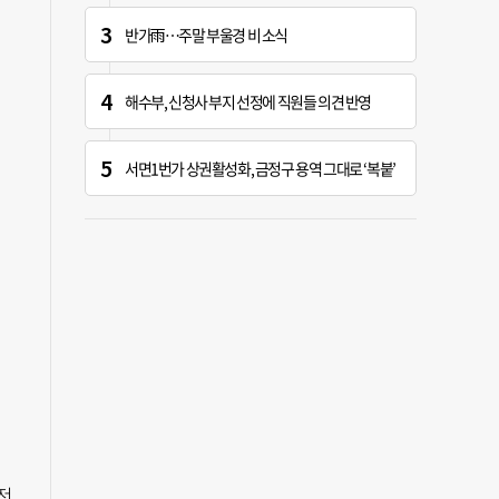
반가雨…주말 부울경 비 소식
해수부, 신청사 부지 선정에 직원들 의견 반영
서면1번가 상권활성화, 금정구 용역 그대로 ‘복붙’
전