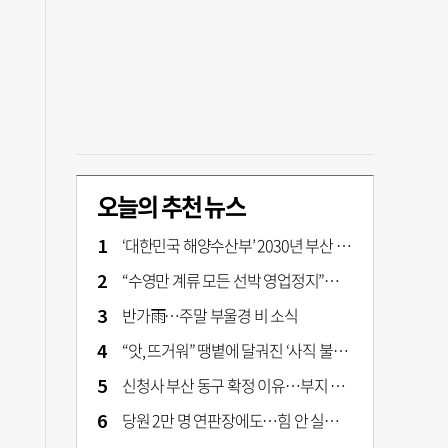
오늘의 추천 뉴스
‘대한민국 해양수산부’ 2030년 부산 북항시대 연다
“수영만 계류 모든 선박 영업정지”… 재개발 속도전
반가雨…주말 부울경 비 소식
“앗, 뜨거워” 땡볕에 달궈진 ‘사직 불가마’ 관중석 무려 70도
신청사 부산 동구 확정 이유…부지 용이성·접근성·집적 가능성이 운명 갈랐다 [해수부 북항 시대]
당원 2만 명 연판장에도…힘 안 실리는 ‘장동혁 사퇴’ 공세