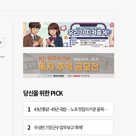
당신을 위한 PICK
43년 통닭·45년 국밥… 노포 맛집이 키운 골목시장 [골목시장, 다시 장날]
우성빈 기장군수 업무보고 ‘화제’