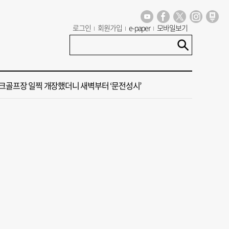
꺾인 ‘부산 아파트 시장’ 청약 미달·미분양 심화
로그인
회원가입
e-paper
모바일보기
신청사, 북항 재개발 부지 복합항만지구 확정
크골프장 일찍 개장했더니 새벽부터 ‘문전성시’
세기 만에 노조 생긴 두 기업, 닮은 꼴 노사 갈등
 부산’ 식히려면 꽉 막힌 바람길 53곳 열어라
꺾인 ‘부산 아파트 시장’ 청약 미달·미분양 심화
신청사, 북항 재개발 부지 복합항만지구 확정