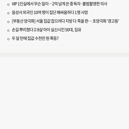
VIP 1인실에서 무슨 일이…2억 넘게 쓴 중독자·불법촬영한 의사
음성서 외국인 10여 명이 집단 패싸움하다 1명 사망
[부동산 양극화] 서울 집값 잡으려다 지방 다 죽을 판… 초양극화 '경고등'
손길 뿌리쳤다고 8살 아이 실신시킨 50대, 집유
두 달 만에 집값 수천만 원 폭등?