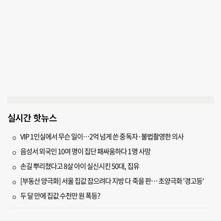
실시간 핫뉴스
VIP 1인실에서 무슨 일이…2억 넘게 쓴 중독자·불법촬영한 의사
음성서 외국인 10여 명이 집단 패싸움하다 1명 사망
손길 뿌리쳤다고 8살 아이 실신시킨 50대, 집유
[부동산 양극화] 서울 집값 잡으려다 지방 다 죽을 판… 초양극화 '경고등'
두 달 만에 집값 수천만 원 폭등?