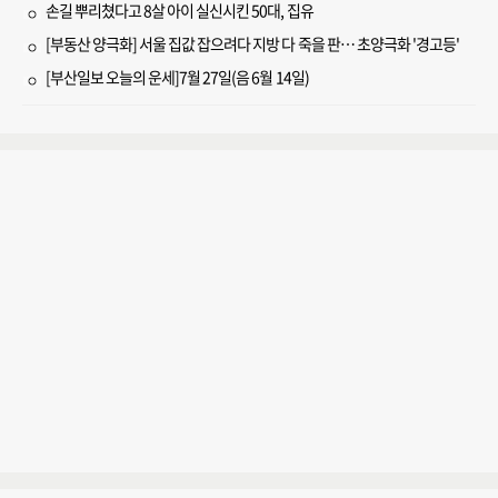
손길 뿌리쳤다고 8살 아이 실신시킨 50대, 집유
[부동산 양극화] 서울 집값 잡으려다 지방 다 죽을 판… 초양극화 '경고등'
[부산일보 오늘의 운세]7월 27일(음 6월 14일)