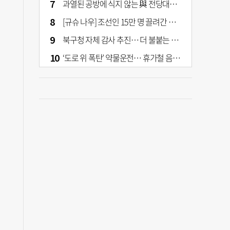
과열된 공방에 식지 않는 與 전당대회… 호남·수도권 집중하는 후보들
[규슈 나우] 조선인 15만 명 끌려간 치쿠호 탄광… 대를 이은 진실 캐기
북구청 자체 감사 추진… 더 불붙는 북구 신청사 갈등
‘도로 위 폭탄’ 약물운전… 휴가철 음주와 병행 단속 [교통안전, 시민이 만든다]