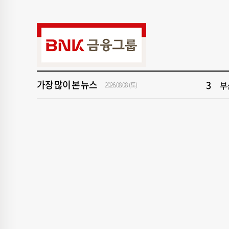
9
해
1
창
3
부
가장 많이 본 뉴스
5
반
2026.08.08 (토)
7
서
9
해
1
창