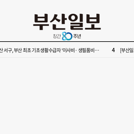
10
수부 청사 유치에 웃은 곽규택…희비 갈린 부산 의원들
[단독]
2
원 파크골프장 일찍 개장했더니 새벽부터 ‘문전성시’
해수부 
4
산 서구, 부산 최초 기초생활수급자 ‘이사비· 생필품비’ 지원
[부산일보
6
가雨…주말 부울경 비 소식
‘대한민
8
면1번가 상권활성화, 금정구 용역 그대로 ‘복붙’
[부산일보
10
수부 청사 유치에 웃은 곽규택…희비 갈린 부산 의원들
[단독]
2
원 파크골프장 일찍 개장했더니 새벽부터 ‘문전성시’
해수부 