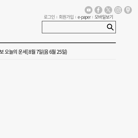
 부산서도 21대 대선 투표소 ‘특이 수치’ 발견
로그인
회원가입
e-paper
모바일보기
신청사, 북항 재개발 부지 복합항만지구 확정
 오늘의 운세] 8월 7일(음 6월 25일)
국 해양수산부’ 2030년 부산 북항시대 연다
 오늘의 운세] 8월 8일(음 6월 26일)
 부산서도 21대 대선 투표소 ‘특이 수치’ 발견
신청사, 북항 재개발 부지 복합항만지구 확정