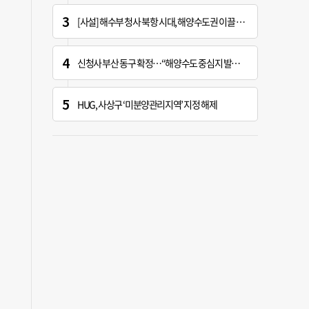
[사설] 해수부 청사 북항 시대, 해양수도권 이끌 구심점 돼야
신청사 부산 동구 확정…“해양수도 중심지 발돋움할 기회” [해수부 북항 시대]
HUG, 사상구 ‘미분양관리지역’ 지정 해제