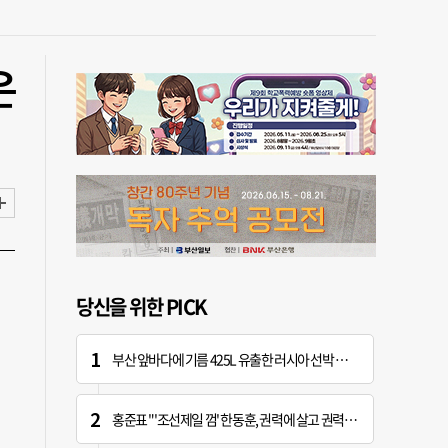
은
당신을 위한 PICK
부산 앞바다에 기름 425L 유출한 러시아 선박 적발
홍준표 "'조선제일 껌' 한동훈, 권력에 살고 권력에 죽어…검찰 문 닫게 한 원흉"