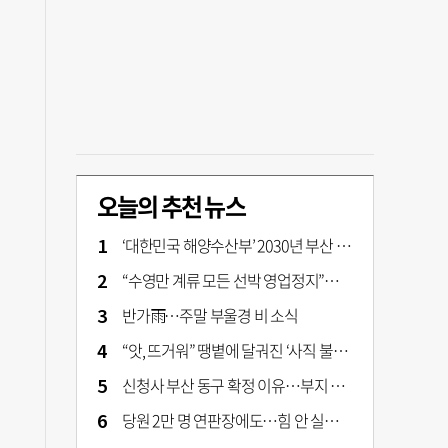
오늘의 추천 뉴스
‘대한민국 해양수산부’ 2030년 부산 북항시대 연다
“수영만 계류 모든 선박 영업정지”… 재개발 속도전
반가雨…주말 부울경 비 소식
“앗, 뜨거워” 땡볕에 달궈진 ‘사직 불가마’ 관중석 무려 70도
신청사 부산 동구 확정 이유…부지 용이성·접근성·집적 가능성이 운명 갈랐다 [해수부 북항 시대]
당원 2만 명 연판장에도…힘 안 실리는 ‘장동혁 사퇴’ 공세