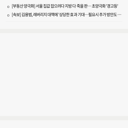
[부동산 양극화] 서울 집값 잡으려다 지방 다 죽을 판… 초양극화 '경고등'
[속보] 김용범, 레버리지 대책에 '상당한 효과 기대…필요시 추가 방안도 검토'