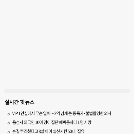
실시간 핫뉴스
VIP 1인실에서 무슨 일이…2억 넘게 쓴 중독자·불법촬영한 의사
음성서 외국인 10여 명이 집단 패싸움하다 1명 사망
손길 뿌리쳤다고 8살 아이 실신시킨 50대, 집유