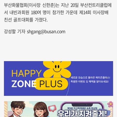
부산화물협회(이사장 신한춘)는 지난 20일 부산컨트리클럽에
서 내빈과회원 180여 명이 참가한 가운데 제14회 이사장배
친선 골프대회를 가졌다.
강성할 기자 shgang@busan.com