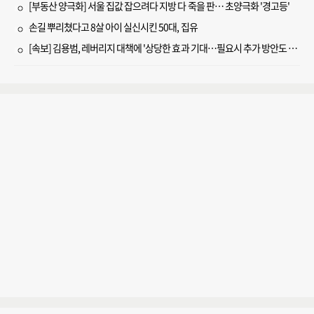
[부동산 양극화] 서울 집값 잡으려다 지방 다 죽을 판… 초양극화 '경고등'
손길 뿌리쳤다고 8살 아이 실신시킨 50대, 집유
[속보] 김용범, 레버리지 대책에 '상당한 효과 기대…필요시 추가 방안도 검토'