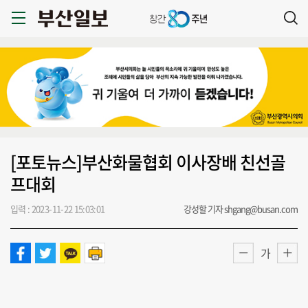
[포토뉴스]부산화물협회 이사장배 친선골
프대회
입력 : 2023-11-22 15:03:01
강성할 기자 shgang@busan.com
가