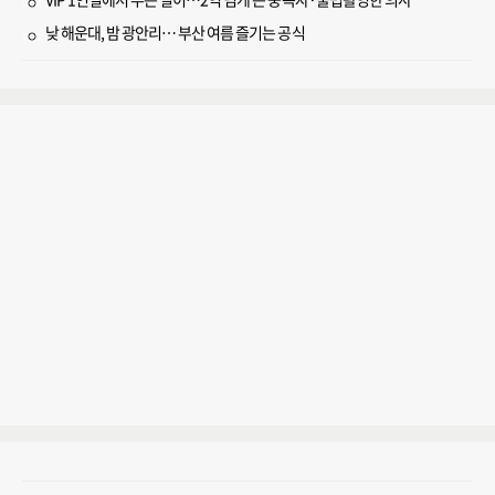
낮 해운대, 밤 광안리… 부산 여름 즐기는 공식