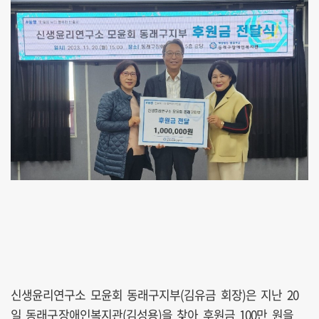
신생윤리연구소 모윤회 동래구지부(김유금 회장)은 지난 20
일 동래구장애인복지관(김성용)을 찾아 후원금 100만 원을