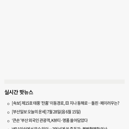
실시간 핫뉴스
[속보] 제15호 태풍 '찬홈' 이동경로, 日 지나 동해로…돌핀·페이러우는?
[부산일보 오늘의 운세] 7월 28일(음 6월 15일)
‘큰손’ 부산 외국인 관광객, K뷰티·명품 쓸어담았다
VIP 1인실에서 무슨 일이…2억 넘게 쓴 중독자·불법촬영한 의사