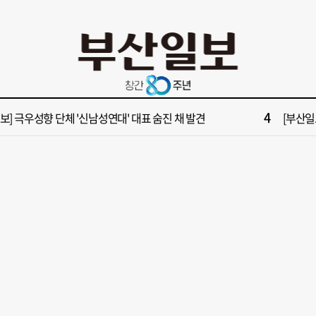
10
들 결혼했는데, 또"…퇴임 앞두고 가짜 청첩장 뿌린 초등 교장 송치
[부산일보
2
보] 폭염 부추기는 제13호 태풍 '돌핀' 이동경로 유동적…북쪽으로 꺾일까
[속보] 제
4
속보] 극우성향 단체 '신남성연대' 대표 숨진 채 발견
[부산일보
6
구포시장 가이드' 자처한 한동훈…'구포데이'로 북구 알리기 총력
“이 정
8
불가마 부산’ 식히려면 꽉 막힌 바람길 53곳 열어라
2028
10
들 결혼했는데, 또"…퇴임 앞두고 가짜 청첩장 뿌린 초등 교장 송치
[부산일보
2
보] 폭염 부추기는 제13호 태풍 '돌핀' 이동경로 유동적…북쪽으로 꺾일까
[속보] 제