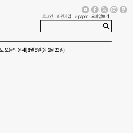
 오늘의 운세] 8월 6일(음 6월 24일)
로그인
회원가입
e-paper
모바일보기
13호 태풍 돌핀 경로, 내주 중국 상륙…'불가마 더위' 언제까지
 오늘의 운세] 8월 5일(음 6월 23일)
도 폭염 예상 못 해” 골프 예약 취소 속출
년 첫삽 뜬다더니… ‘범천기지창’ 다시 원점
 오늘의 운세] 8월 6일(음 6월 24일)
13호 태풍 돌핀 경로, 내주 중국 상륙…'불가마 더위' 언제까지