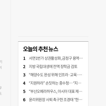
오늘의 추천 뉴스
서면1번가 상권활성화, 금정구 용역 그대로 ‘복붙’
기
지방 국립대생에 전액 장학금 검토
이
던
“해양수도 완성 위해 인프라·교육·세제 등 전방위 지원”…부산해양수도특별법’ 개정안 발의
시
“지원하라” 손짓하는 중수청… “지켜보자” 머뭇대는 검찰
청에
우
의
“부산오페라하우스, 아시아 대표 제작 극장 지향해야”
.
지
윤리위원장 사퇴 촉구한 조경태 “한동훈 제명 철회해야”
된
관광