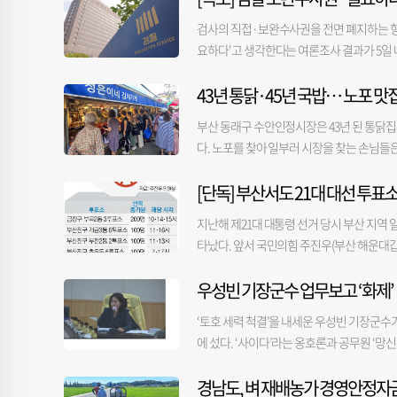
다. 시공사 관계자는 “해당 부지가 3지역으로
객을 싣겠다는 것이었다"면서 "'왕복 4차로를
다”며 “해당 지역 분류는 관할 구청이 판단한
검사의 직접·보완수사권을 전면 폐지하는 형
다"고 회상했다. 이어 "용궁사에 직접 가보니
해 어시장 건물 지하에 묻혀있던 송유관에서
요하다'고 생각한다는 여론조사 결과가 5일 나
어떻게 국비를 받고 군비를 투입시키겠느냐. 
때 발생하는 사업 지연과 정화 비용이다. 오
사한 결과, 응답자의 62.5%가 검사의 보완수사
했다. 그는 "이건 나라를, 정부를 속이는 
가피하다. 수억 원으로 추정되는 정화 비용 
43년 통닭·45년 국밥… 노포 맛
검사의 보완수사권이 필요하다는 응답은 지지 
따내는 것이 공모 사업"이라고 질타했다. 또 
해 원인 규명을 둘러싼 갈등으로 시일이 소요
의힘 지지층에선 73.0%가 각각 보완수사권이
하면 되겠느냐. 국비는 국민의 혈세 아니냐. 
부산 동래구 수안인정시장은 43년 된 통닭집과
시장 현대화 사업은 전체 위판장 면적의 약 38
지지층에서는 22.4%였다. 정치 성향별로는 
책임을 전가하는 분들이 있다. 이건 사업 자
다. 노포를 찾아 일부러 시장을 찾는 손님들
앙 위판장), 3단계(좌측 본관·돌제)로 나누
다는 응답이 70.5%로 가장 높았다. 국민 
서 "다음부터라도 공모 사업이나, 이런 사업
시장 골목 곳곳에 활기를 더한다. ■노포 맛집
으나, 이번 토양 오염 정밀 검사결과가 향후 전
찰을 신뢰한다'는 응답은 48.1%, '신뢰하지
첫 업무보고회부터 보고회 전 과정을 유튜브 채
[단독] 부산서도 21대 대선 투표소
은 500년 역사의 동래시장 초입에서 노점을 
10%)이 투입되는 부산공동어시장 현대화 사업
다'는 응답은 55.2%로 과반을 기록했다.
산물을 들고 온 상인들이 동래시장 안으로 
대형 프로젝트다. 어시장 측은 5일 기준 기존
정안을 의결했다. 이 법안은 이재명 대통령이
지난해 제21대 대통령 선거 당시 부산 지역 
지금의 모습을 갖췄다. 수안인정시장 유근태
에 신고할 계획이다. 어시장 관계자는 “오염 
다'는 부정 평가가 57.6%로 나타났다. 긍정 평
타났다. 앞서 국민의힘 주진우(부산 해운대갑
로 자리 잡았다”며 “부산 도시철도와 동해선,
가 나와봐야 안다”며 “조사 결과에 따라 절차
가장 높았다. 이어 20대 이하 61.5%, 40대 60
슷한 형태의 수치가 확인됐다. 5일 〈부산일
단연 먹거리다. 부산 3대 통닭으로 꼽히는 ‘희
부정 평가 비율이 가장 높았고 부산·울산·경남 
우성빈 기장군수 업무보고 ‘화제’
한 결과, 부산 914개 투표소 가운데 시간당 
에 학생 시절 찾았던 손님들이 성인이 돼 가족
기(RDD) 방식으로 표본을 추출해 3.6%는 
수가 가장 많이 반복된 곳은 금정구 부곡2동 
‘100년은 가야 하지 않겠나’라고 말씀하셨다
‘토호 세력 척결’을 내세운 우성빈 기장군수
수준에 ±3.1%포인트다. 기타 자세한 내
것으로 입력됐다. 연제구 연산4동 제1투표소는 
녀 손을 잡고 다시 찾아올 때 가장 보람을 느낀
에 섰다. ‘사이다’라는 옹호론과 공무원 ‘
다. 다만 대부분 서로 떨어진 시간대에 나타났
를 내는 국밥집으로, 수십 년 단골이 이어지고
브로 생중계했다. 이날 우 군수가 국비와 군비
대구 반여1동 제1투표소는 오후 6시~8시 사이
이곳에 국밥집을 차린 후 30대부터 70대까
경남도, 벼 재배농가 경영안정자금
계획 수립을 강조하는 장면이 화제가 됐다. 우
는데, 제1투표소만 유일하게 오후 7시 투표자 