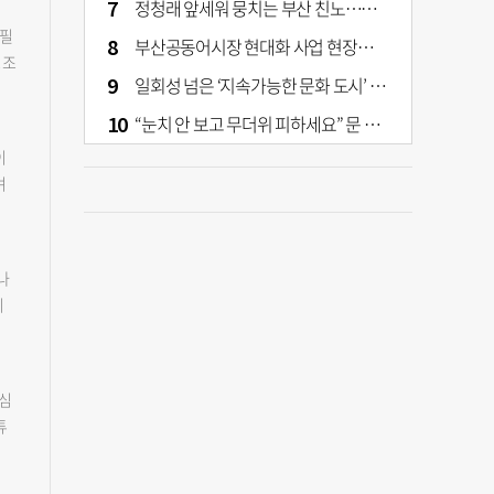
정청래 앞세워 뭉치는 부산 친노…전대 결과가 부산 민주 세력 판도 바꾼다
위
 필
부산공동어시장 현대화 사업 현장서 오염토 발견
는데
을
 조
고
일회성 넘은 ‘지속가능한 문화 도시’ 원동력은 시민 지지 [부산은 열려 있다]
 불
.
서
해야
국민
“눈치 안 보고 무더위 피하세요” 문 활짝 연 은행·마트
행을
어
힘
한테
이
·중
하
러면
며
었
검
6일
장
시장
않는
수
하는
개
해
구청
 있
나
으
결과
로
비
력은
%로
석
분
걸
자
신뢰
한
자
중심
었
수
튜
운
받아
사업
이었
장
분히
9