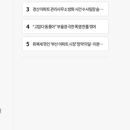
경산 아파트 관리사무소 방화 사건 수사팀장 숨진 채 발견
“고맙다 동풍아” 부울경 극한 폭염 한풀 꺾여
회복세 꺾인 ‘부산 아파트 시장’ 청약 미달·미분양 심화
태