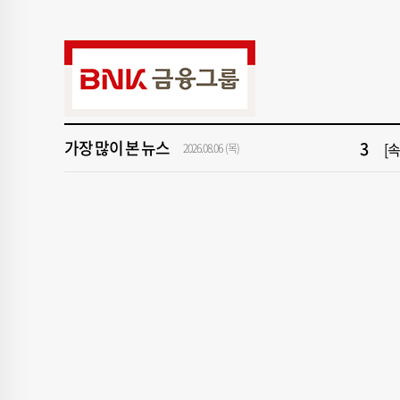
9
"아
1
[속
3
[
가장 많이 본 뉴스
5
'
2026.08.06 (목)
7
‘
9
"아
1
[속