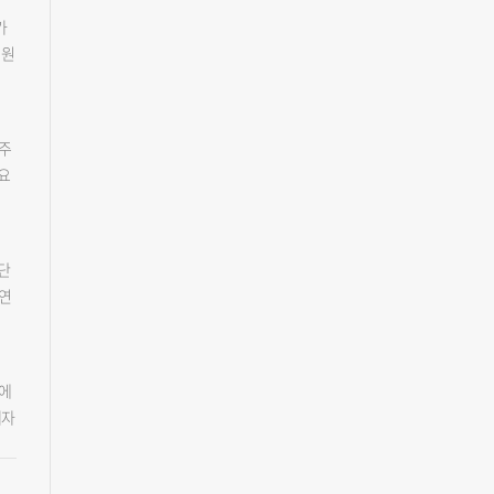
안인
국비
 각
가
먹
지
입
지원
장에
댓
 대
)
유
다.
"고
밥쌀
않
트레
가
격
한
 주
에는
을
요
선정
로
측장
트농
리
의
 대
절
 양
원해
수단
용
경
 연
해
할
도
기로
 주
염주
현재
원에
했
 수
해자
이라
같
이
베
화공
 했
동