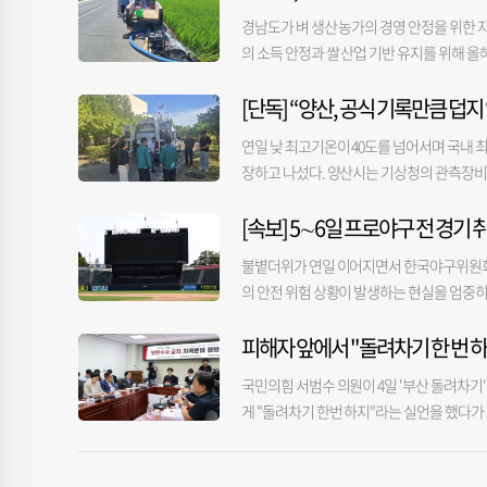
명맥이 잘 유지되고 있다”고 말했다. ■소분
가능하다’고 답하길래 용궁사에 직접 가보니 
개 투표소의 시간대별 투표자 수가 비정상적
경남도가 벼 생산 농가의 경영 안정을 위한 자
정시장은 소비 방식 변화에도 빠르게 대응했
를 받고 군비를 투입하겠느냐. 중단하라’고 말
투표소가 투표용지 일련번호 등을 토대로 누
의 소득 안정과 쌀 산업 기반 유지를 위해 올해
거리와 친절한 서비스, 변화하려는 노력이 함
역 방송사가 해당 장면을 편집해 유튜브에 올
력하는 방식이다. 부산시선관위 관계자는 "
대상은 도내 주소를 두고 도내 농지에서 벼를 재배
선 대량 판매 대신 1인 가구와 신혼부부를 겨냥
글이 주로 달렸다. 한 시청자는 “회의 영상을
선 투표까지도 수사 범위가 확대될 가능성이 
[단독] “양산, 공식 기록만큼 덥
이하 농가다. 특히 올해는 수급조절용 벼도 
회장은 “요즘은 혼자 사는 사람들이 많으니까 
하지만 군청 내부에서는 반발도 나온다. 노
말했다.
로 판매되는 것이 아니라 쌀국수 등 가공용
으면 손님은 시장 자체를 찾지 않는다. 시장
스를 받고 있다”고 적었다. 전국공무원노동조
연일 낮 최고기온이 40도를 넘어서며 국내 최
당 최대 3ha까지 재배면적에 따라 차등 지원
표시제도 시장 경쟁력을 높인 변화다. 대부
상태”라고 말했다.
장하고 나섰다. 양산시는 기상청의 관측장비가
벼 재배면적이 가장 넓은 시군을 관할 시군으
일일이 물어보는 것을 부담스러워한다는 게 
청했다. 4일 양산시 등에 따르면 지난달 3
할 계획이다. 또한 대상 농업인이 신청 기간
공영주차장과 공용화장실을 유치했고, 시장 
[속보] 5∼6일 프로야구 전 경기
비를 찾아 현장 점검을 실시했다. 이날 점검
업과장은 “벼 재배 농가 경영안정자금이 농가
부장은 “1000원어치만 사도 기분 좋게 팔
신뢰성과 장비 이상 여부를 확인하기 위해 이
상 농업인은 신청 기간 내 빠짐없이 신청해 주
불볕더위가 연일 이어지면서 한국야구위원회(K
을 실천하려고 노력하고 있다”고 말했다. ※
산시는 당시 기상청 관계자들에게 관측장비의
도내 7만 6000여 농가가 혜택받았으며, 평균
의 안전 위험 상황이 발생하는 현실을 엄중히
하는 방안도 검토해달라고 요구했다. 양산시는
상남도 홈페이지나 읍면동 행정복지센터를 
다고 5일 밝혔다. KBO는 관중과 선수단의
크게 달라졌다고 설명한다. 설치 당시에는 
피해자 앞에서 "돌려차기 한 번 
예정이며, 종합 대책이 수립될 때까지 5∼6일
시화가 진행됐다는 것. 이러한 환경 변화가 
늘었다. 우천 등으로 취소된 전체 취소 경기 
장이다. 양산시는 이곳 관측장비에서 계측된 
국민의힘 서범수 의원이 4일 '부산 돌려차기
의보가 내려졌을 땐 경기를 정상 개최하고, 
양산에는 기상청이 운영하는 관측장비 2곳과 
게 "돌려차기 한번 하지"라는 실언을 했다가
다. 기상청이 올해 신설한 최고 수준의 폭
질정화공원 내 관측장비에서는 지난달 29일부터 이달
가 참석한 간담회가 시작되기 이전에 맞은 편
고 덧붙였다. 폭염중대경보는 하루 최고 체감온
은 기간 기상청이 상북면 좌삼초등 인근에 설치한 관
알려져 논란이 일었다. 이에 서 의원은 이날 
어스(서울 잠실구장), kt wiz-KIA 타이
원 맞은편 신도시정수장에 설치된 양산시 자체 관측장