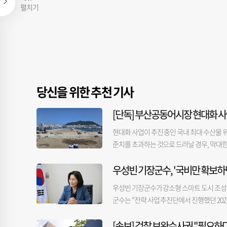
펼치기
당신을 위한 추천 기사
[단독] 부산공동어시장 현대화 사
현대화 사업이 추진 중인 국내 최대 수산물 
준치를 초과하는 것으로 드러날 경우, 막대한
하 어시장)과 시공사 등에 따르면, 시공사가 
우성빈 기장군수, '국비만 확보하
중 오염된 것으로 추정되는 토양을 발견했다.
건설본부에 지난달 27일 제출했다. 시는 이
우성빈 기장군수가 강소형 스마트 도시 조성 
공식 신고할 예정이다. 해당 부지 오염의 
군수는 "전략 사업 추진단에서 진행했던 202
지시로 전문 용역사가 정밀 토양오염 조사를
'사업비가 편성되지 못했다'는 답변에 우 군수는
의 지역 분류(1~3지역)에 따라 달라진다. 
[속보] 검찰 보완수사권 "필요하다
업"이라고 말했다. 우 군수는 "가장 큰 예