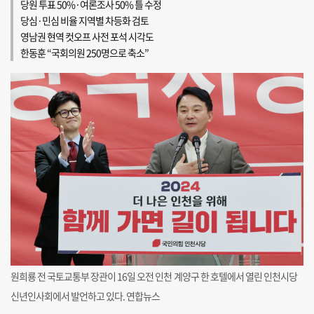
당원 투표 50%·여론조사 50% 틀 수정
당심·민심 비율 지역별 차등화 검토
영남권 현역 컷오프 사전 포석 시각도
한동훈 “국회의원 250명으로 축소”
원희룡 전 국토교통부 장관이 16일 오전 인천 계양구 한 호텔에서 열린 인천시당
신년인사회에서 발언하고 있다. 연합뉴스