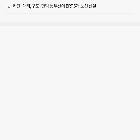
하단~대티, 구포~만덕 등 부산에 BRT 5개 노선 신설