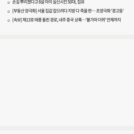
손길 뿌리쳤다고 8살 아이 실신시킨 50대, 집유
[부동산 양극화] 서울 집값 잡으려다 지방 다 죽을 판… 초양극화 '경고등'
[속보] 제13호 태풍 돌핀 경로, 내주 중국 상륙…'불가마 더위' 언제까지